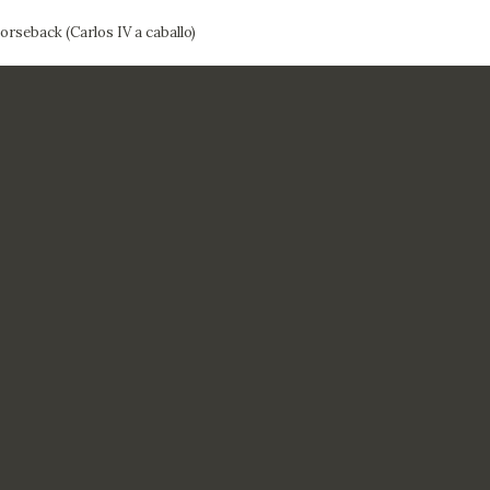
orseback (Carlos IV a caballo)
CTUALIDAD
FRANCISCO DE GOYA
EDICIONES
PUBLICACIONES
EL VIAJE DE GOYA
CATÁLOGO
PREMIO ARAGÓN