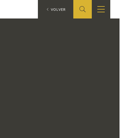
ES
VOLVER
SHOP
EDUCA
EN
ONLINE SHOP
RECURSOS
EDUCATIVOS
ARASAAC