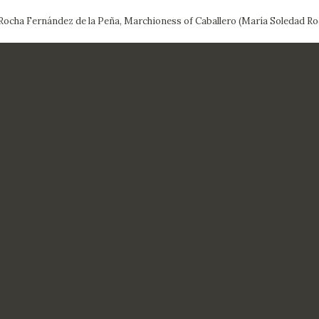
Rocha Fernández de la Peña, Marchioness of Caballero (María Soledad Ro
CTUALIDAD
FRANCISCO DE GOYA
EDICIONES
PUBLICACIONES
EL VIAJE DE GOYA
CATÁLOGO
PREMIO ARAGÓN