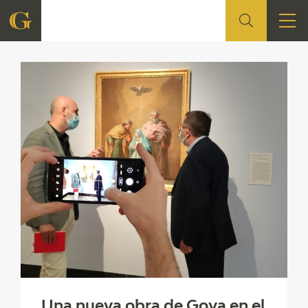
FOUNDATION
QUIENES SOMOS
CIDG
CORPORATE ACTION
SEDE
CONTACT
Una nueva obra de Goya en el