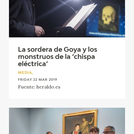
CATÁLOGO
La sordera de Goya y los
PREMIO ARAGÓN GOYA
monstruos de la ‘chispa
eléctrica’
EDICIONES
MEDIA,
FRIDAY 22 MAR 2019
Fuente: heraldo.es
PUBLICACIONES
SHOP
ONLINE SHOP