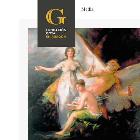
Media
FOUNDATION
A
QUIENES
EXPOSICIONES
SOMOS
CIDG
ACTIVIDADES
CORPORATE
ACTION
SEDE
CONTACT