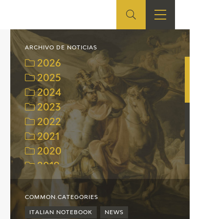
ES
SHOP
EDUCA
EN
ARCHIVO DE NOTICIAS
2026
ONLINE SHOP
2025
2024
RECURSOS
EDUCATIVOS
2023
2022
ARASAAC
2021
2020
2019
2018
2017
COMMON.CATEGORIES
2016
ITALIAN NOTEBOOK
NEWS