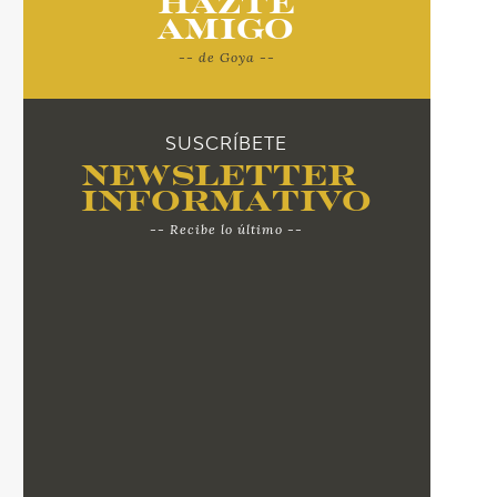
Hazte
Amigo
-- de Goya --
SUSCRÍBETE
Newsletter
Informativo
-- Recibe lo último --