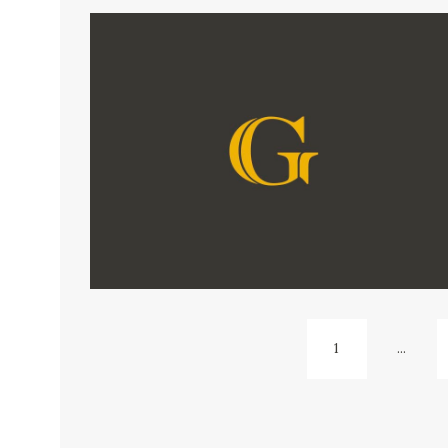
1
...