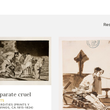
CTUALIDAD
FRANCISCO DE GOYA
EDICIONES
Res
PUBLICACIONES
EL VIAJE DE GOYA
CATÁLOGO
parate cruel
NTS
RDITIES (PRINTS Y
INGS, CA.1815-1824)
PREMIO ARAGÓN