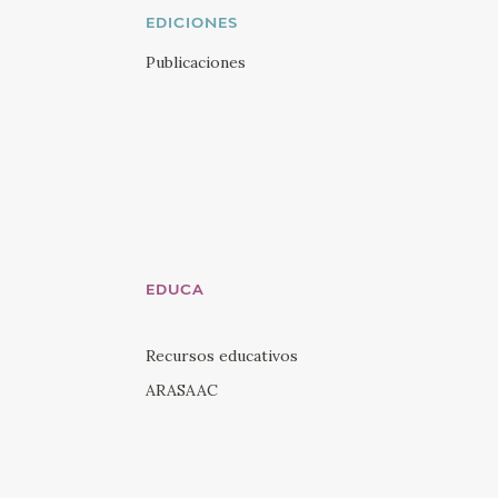
Twi
EDICIONES
Visi
Publicaciones
You
Visi
Ins
Visi
Lin
EDUCA
Recursos educativos
ARASAAC