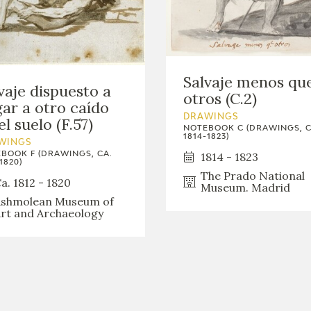
GOYA
Salvaje menos qu
vaje dispuesto a
otros (C.2)
ar a otro caído
DRAWINGS
el suelo (F.57)
NOTEBOOK C (DRAWINGS, C
1814-1823)
WINGS
1814 - 1823
BOOK F (DRAWINGS, CA.
1820)
The Prado National
a. 1812 - 1820
Museum. Madrid
shmolean Museum of
rt and Archaeology