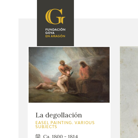
FOUNDATION
A
QUIENES
EXPOSICIONES
SOMOS
CIDG
ACTIVIDADES
CORPORATE
ACTION
SEDE
CONTACT
La degollación
EASEL PAINTING. VARIOUS
SUBJECTS
Ca. 1800 - 1814