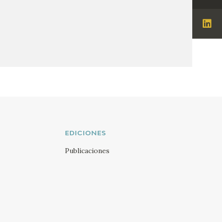
Ins
Visi
Lin
EDICIONES
Publicaciones