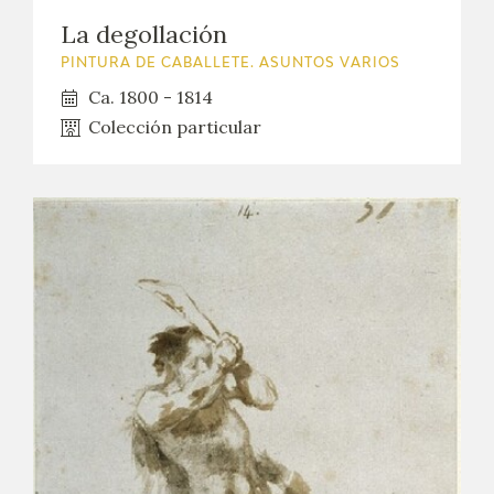
EXPOSICIONES
La degollación
PINTURA DE CABALLETE. ASUNTOS VARIOS
ACTIVIDADES
Ca. 1800 - 1814
Colección particular
ACTUALIDAD
SALA DE PRENSA
BLOG CUADERNO ITALIANO
FRANCISCO DE GOYA
BIOGRAFÍA
CRONOLOGÍA
EL VIAJE DE GOYA