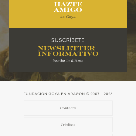
Hazte
Amigo
CATÁLOGO
-- de Goya --
GOYA EN EL MUNDO
GOYA EN ARAGÓN
SUSCRÍBETE
Newsletter
Informativo
PREMIO ARAGÓN GOYA
-- Recibe lo último --
EDICIONES
PUBLICACIONES
FUNDACIÓN GOYA EN ARAGÓN
© 2007 - 2026
TIENDA
Contacto
TIENDA ONLINE
Créditos