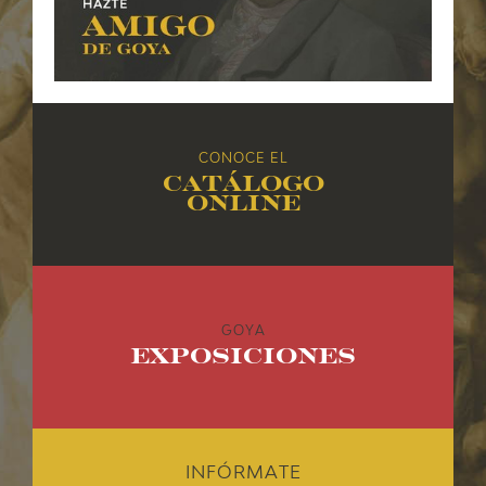
EXPOSICIONES
ACTIVIDADES
ACTUALIDAD
CONOCE EL
Catálogo
SALA DE PRENSA
online
BLOG CUADERNO ITALIANO
FRANCISCO DE GOYA
GOYA
Exposiciones
BIOGRAFÍA
CRONOLOGÍA
EL VIAJE DE GOYA
INFÓRMATE