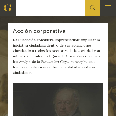
Acción corpor
FUNDACIÓN
FUNDACIÓN
Acción corporativa
QUIENES SOMOS
La Fundación considera imprescindible impulsar la
iniciativa ciudadana dentro de sus actuaciones,
vinculando a todos los sectores de la sociedad con
CENTRO DE INVESTIGACIÓN Y DOCUMENTACIÓN
interés a impulsar la figura de Goya. Para ello crea
los
Amigos de la Fundación Goya en Aragón
, una
ACCIÓN CORPORATIVA
forma de colaborar de hacer realidad iniciativas
ciudadanas.
SEDE
CONTACTO
PROGRAMACIÓN