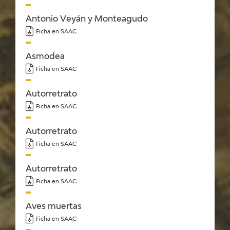
CATÁLOGO
Antonio Veyán y Monteagudo
Ficha en SAAC
GOYA EN EL MUNDO
Asmodea
GOYA EN ARAGÓN
Ficha en SAAC
PREMIO ARAGÓN GOYA
Autorretrato
Ficha en SAAC
EDICIONES
Autorretrato
Ficha en SAAC
PUBLICACIONES
Autorretrato
TIENDA
Ficha en SAAC
TIENDA ONLINE
Aves muertas
Ficha en SAAC