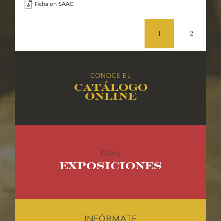
Ficha en SAAC
1
2
CONOCE EL
Catálogo
online
GOYA
Exposiciones
INFÓRMATE