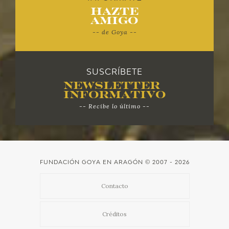
Hazte
Amigo
-- de Goya --
SUSCRÍBETE
Newsletter
Informativo
-- Recibe lo último --
FUNDACIÓN GOYA EN ARAGÓN
© 2007 - 2026
Contacto
Créditos