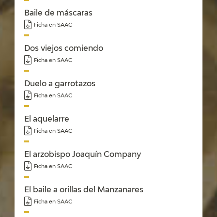
EDUCA
Baile de máscaras
Ficha en SAAC
CEDEA
Dos viejos comiendo
RECURSOS EDUCATIVOS
Ficha en SAAC
FICHAS ARASAAC
Duelo a garrotazos
Ficha en SAAC
El aquelarre
Ficha en SAAC
El arzobispo Joaquín Company
Ficha en SAAC
El baile a orillas del Manzanares
Ficha en SAAC