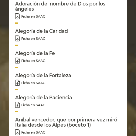
EXPOSICIONES
Adoración del nombre de Dios por los
ángeles
Ficha en SAAC
ACTIVIDADES
Alegoría de la Caridad
ACTUALIDAD
Ficha en SAAC
SALA DE PRENSA
Alegoría de la Fe
Ficha en SAAC
BLOG CUADERNO ITALIANO
Alegoría de la Fortaleza
FRANCISCO DE GOYA
Ficha en SAAC
Alegoría de la Paciencia
BIOGRAFÍA
Ficha en SAAC
CRONOLOGÍA
Aníbal vencedor, que por primera vez miró
Italia desde los Alpes (boceto 1)
EL VIAJE DE GOYA
Ficha en SAAC