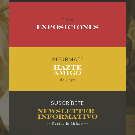
EXPOSICIONES
ACTIVIDADES
GOYA
Exposiciones
ACTUALIDAD
SALA DE PRENSA
INFÓRMATE
BLOG CUADERNO ITALIANO
Hazte
Amigo
-- de Goya --
FRANCISCO DE GOYA
BIOGRAFÍA
SUSCRÍBETE
Newsletter
CRONOLOGÍA
Informativo
-- Recibe lo último --
EL VIAJE DE GOYA