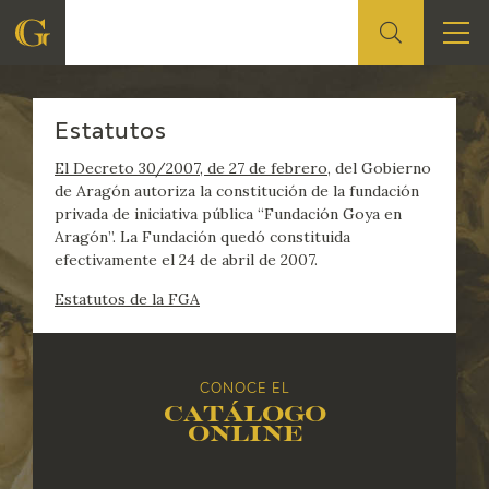
FUNDACIÓN
QUIENES S
FUNDACIÓN
Estatutos
QUIENES SOMOS
El Decreto 30/2007, de 27 de febrero
, del Gobierno
de Aragón autoriza la constitución de la fundación
privada de iniciativa pública “Fundación Goya en
CENTRO DE INVESTIGACIÓN Y DOCUMENTACIÓN
Aragón”. La Fundación quedó constituida
efectivamente el 24 de abril de 2007.
ACCIÓN CORPORATIVA
Estatutos de la FGA
SEDE
CONTACTO
CONOCE EL
Catálogo
online
PROGRAMACIÓN