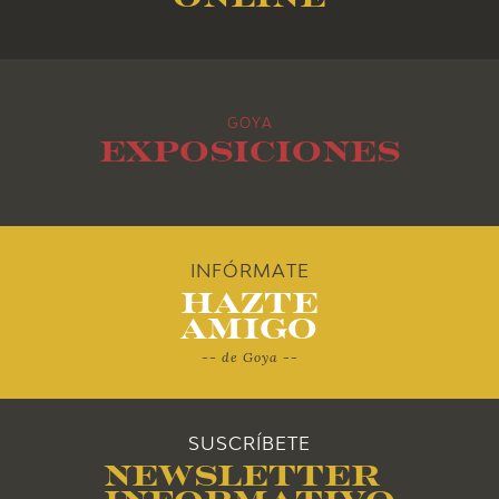
2014
2013
GOYA
2012
Exposiciones
2011
2010
INFÓRMATE
Hazte
Amigo
-- de Goya --
SUSCRÍBETE
Newsletter