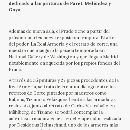
dedicado a las pinturas de Paret, Meléndez y
EXPOSICIONES
Goya.
ACTIVIDADES
Además de nueva sala, el Prado tiene a partir del
ACTUALIDAD
próximo martes nueva exposición temporal El arte
del poder. La Real Armería y el retrato de corte, una
SALA DE PRENSA
muestra que inauguró la pasada temporada en
National Gallery de Washington y que llega a Madrid
notablemente enriquecida por los propios fondos del
BLOG CUADERNO ITALIANO
Prado.
A través de 35 pinturas y 27 piezas procedentes de la
FRANCISCO DE GOYA
Real Armería, se trata de crear un diálogo entre los
retratos de Corte pintados por maestros como
BIOGRAFÍA
Rubens, Tiziano o Velázquez frente a las armaduras
reales. Así, junto al retrato de Carlos V, a caballo en
CRONOLOGÍA
Mühlberg, de Tiziano, se podrá contemplar la
auténtica armadura ecuestre del emperador realizada
por Desiderius Helmschmid, uno de los armeros más
EL VIAJE DE GOYA