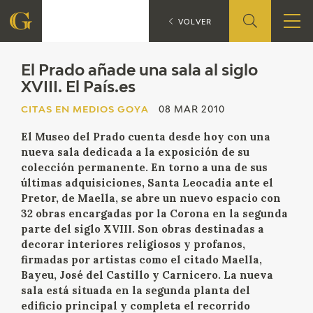
E
CITAS EN MEDIOS GOYA
VOLVER
FUNDACIÓN
El Prado añade una sala al siglo
XVIII. El País.es
QUIENES SOMOS
CITAS EN MEDIOS GOYA
08 MAR 2010
El Museo del Prado cuenta desde hoy con una
CENTRO DE INVESTIGACIÓN Y DOCUMENTACIÓN
nueva sala dedicada a la exposición de su
colección permanente. En torno a una de sus
ACCIÓN CORPORATIVA
últimas adquisiciones, Santa Leocadia ante el
Pretor, de Maella, se abre un nuevo espacio con
SEDE
32 obras encargadas por la Corona en la segunda
parte del siglo XVIII. Son obras destinadas a
decorar interiores religiosos y profanos,
CONTACTO
firmadas por artistas como el citado Maella,
Bayeu, José del Castillo y Carnicero. La nueva
PROGRAMACIÓN
sala está situada en la segunda planta del
edificio principal y completa el recorrido