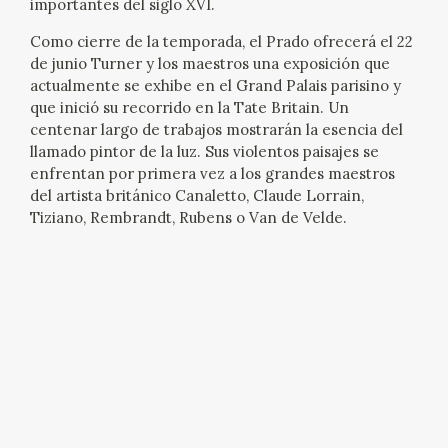
importantes del siglo XVI.
CATÁLOGO
Como cierre de la temporada, el Prado ofrecerá el 22
de junio Turner y los maestros una exposición que
GOYA EN EL MUNDO
actualmente se exhibe en el Grand Palais parisino y
que inició su recorrido en la Tate Britain. Un
centenar largo de trabajos mostrarán la esencia del
GOYA EN ARAGÓN
llamado pintor de la luz. Sus violentos paisajes se
enfrentan por primera vez a los grandes maestros
PREMIO ARAGÓN GOYA
del artista británico Canaletto, Claude Lorrain,
Tiziano, Rembrandt, Rubens o Van de Velde.
EDICIONES
PUBLICACIONES
TIENDA
TIENDA ONLINE