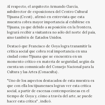
Al respecto, el arquitecto Armando García,
CATÁLOGO
subdirector de exposiciones del Centro Cultural
Tijuana (Cecut) , afirmó en entrevista que esta
GOYA EN EL MUNDO
muestra cobra mayor importancia al exhibirse en
Tijuana, ya que debido a su posición en la frontera,
GOYA EN ARAGÓN
logrará recibir a visitantes no sólo del norte del país,
sino también de Estados Unidos.
PREMIO ARAGÓN GOYA
Destacó que Francisco de Goya logra transmitir la
crítica social que cobra real importancia en una
EDICIONES
ciudad como Tijuana que se encuentra en un
momento crítico en materia de seguridad, según da
cuenta un comunicado del Consejo Nacional para la
PUBLICACIONES
Cultura y las Artes (Conaculta) .
"Uno de los aspectos destacados de esta muestra es
TIENDA
que con ella los tijuanenses logran ver esta critica
social, a partir de escenas contemporáneas en el
TIENDA ONLINE
tiempo de Goya y, cómo a través del arte, se puede
hacer esta crítica" , indicó.