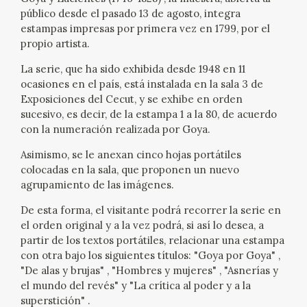
EXPOSICIONES
público desde el pasado 13 de agosto, integra
estampas impresas por primera vez en 1799, por el
ACTIVIDADES
propio artista.
La serie, que ha sido exhibida desde 1948 en 11
ACTUALIDAD
ocasiones en el país, está instalada en la sala 3 de
Exposiciones del Cecut, y se exhibe en orden
sucesivo, es decir, de la estampa 1 a la 80, de acuerdo
SALA DE PRENSA
con la numeración realizada por Goya.
BLOG CUADERNO ITALIANO
Asimismo, se le anexan cinco hojas portátiles
colocadas en la sala, que proponen un nuevo
agrupamiento de las imágenes.
FRANCISCO DE GOYA
De esta forma, el visitante podrá recorrer la serie en
el orden original y a la vez podrá, si así lo desea, a
BIOGRAFÍA
partir de los textos portátiles, relacionar una estampa
con otra bajo los siguientes títulos: "Goya por Goya" ,
CRONOLOGÍA
"De alas y brujas" , "Hombres y mujeres" , "Asnerías y
el mundo del revés" y "La crítica al poder y a la
EL VIAJE DE GOYA
superstición" .