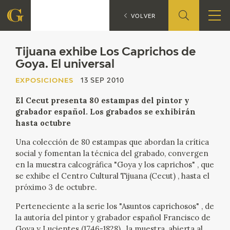
Tijuana exh
EXPOSICIONES
VOLVER
FUNDACIÓN
Tijuana exhibe Los Caprichos de
Goya. El universal
QUIENES SOMOS
EXPOSICIONES
13 SEP 2010
El Cecut presenta 80 estampas del pintor y
CENTRO DE INVESTIGACIÓN Y DOCUMENTACIÓN
grabador español. Los grabados se exhibirán
hasta octubre
ACCIÓN CORPORATIVA
Una colección de 80 estampas que abordan la crítica
social y fomentan la técnica del grabado, convergen
SEDE
en la muestra calcográfica "Goya y los caprichos" , que
se exhibe el Centro Cultural Tijuana (Cecut) , hasta el
CONTACTO
próximo 3 de octubre.
Perteneciente a la serie los "Asuntos caprichosos" , de
PROGRAMACIÓN
la autoría del pintor y grabador español Francisco de
Goya y Lucientes (1746-1828) , la muestra, abierta al