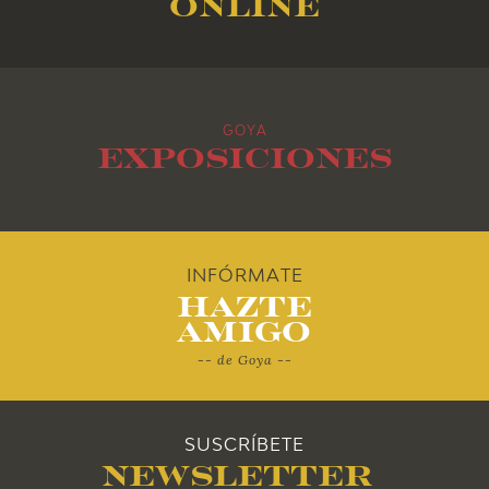
online
2014
2013
GOYA
2012
Exposiciones
2011
2010
INFÓRMATE
Hazte
Amigo
-- de Goya --
SUSCRÍBETE
Newsletter