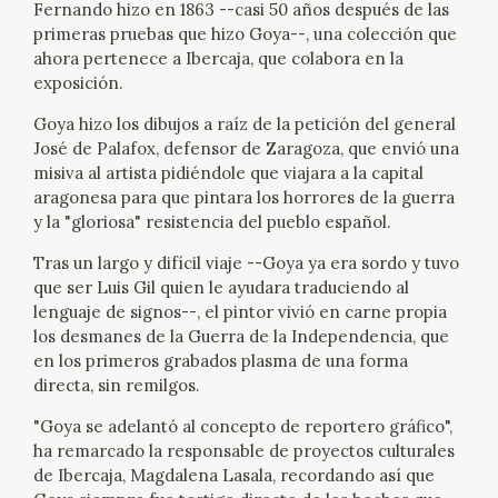
Fernando hizo en 1863 --casi 50 años después de las
EXPOSICIONES
primeras pruebas que hizo Goya--, una colección que
ahora pertenece a Ibercaja, que colabora en la
ACTIVIDADES
exposición.
Goya hizo los dibujos a raíz de la petición del general
ACTUALIDAD
José de Palafox, defensor de Zaragoza, que envió una
misiva al artista pidiéndole que viajara a la capital
SALA DE PRENSA
aragonesa para que pintara los horrores de la guerra
y la "gloriosa" resistencia del pueblo español.
BLOG CUADERNO ITALIANO
Tras un largo y difícil viaje --Goya ya era sordo y tuvo
que ser Luis Gil quien le ayudara traduciendo al
FRANCISCO DE GOYA
lenguaje de signos--, el pintor vivió en carne propia
los desmanes de la Guerra de la Independencia, que
en los primeros grabados plasma de una forma
BIOGRAFÍA
directa, sin remilgos.
CRONOLOGÍA
"Goya se adelantó al concepto de reportero gráfico",
ha remarcado la responsable de proyectos culturales
de Ibercaja, Magdalena Lasala, recordando así que
EL VIAJE DE GOYA