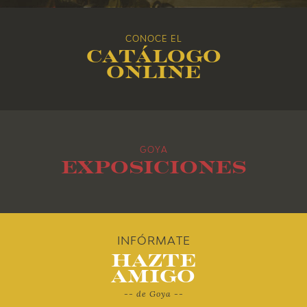
2016
CONOCE EL
Catálogo
2015
online
2014
2013
GOYA
2012
Exposiciones
2011
2010
INFÓRMATE
Hazte
Amigo
-- de Goya --