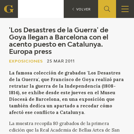
'Los Desast
EXPOSICIONES
VOLVER
FUNDACIÓN
'Los Desastres de la Guerra' de
Goya llegan a Barcelona con el
acento puesto en Catalunya.
QUIENES SOMOS
Europa press
CENTRO DE INVESTIGACIÓN Y DOCUMENTACIÓN
EXPOSICIONES
25 MAR 2011
La famosa colección de grabados 'Los Desastres
ACCIÓN CORPORATIVA
de la Guerra', que Francisco de Goya realizó para
retratar la guerra de la Independencia (1808-
SEDE
1814), se exhibe desde este jueves en el Museu
Diocesà de Barcelona, en una exposición que
CONTACTO
también dedica un apartado a recodar cómo
afectó ese conflicto a Catalunya
.
PROGRAMACIÓN
La muestra recopila 80 grabados de la primera
edición que la Real Academia de Bellas Artes de San