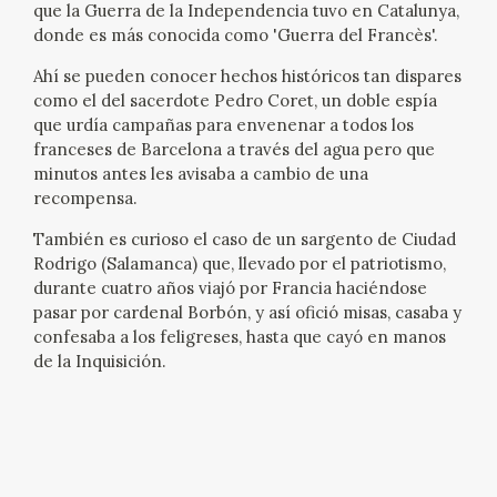
que la Guerra de la Independencia tuvo en Catalunya,
EDUCA
donde es más conocida como 'Guerra del Francès'.
CEDEA
Ahí se pueden conocer hechos históricos tan dispares
como el del sacerdote Pedro Coret, un doble espía
que urdía campañas para envenenar a todos los
RECURSOS EDUCATIVOS
franceses de Barcelona a través del agua pero que
minutos antes les avisaba a cambio de una
FICHAS ARASAAC
recompensa.
También es curioso el caso de un sargento de Ciudad
Rodrigo (Salamanca) que, llevado por el patriotismo,
durante cuatro años viajó por Francia haciéndose
pasar por cardenal Borbón, y así ofició misas, casaba y
confesaba a los feligreses, hasta que cayó en manos
de la Inquisición.