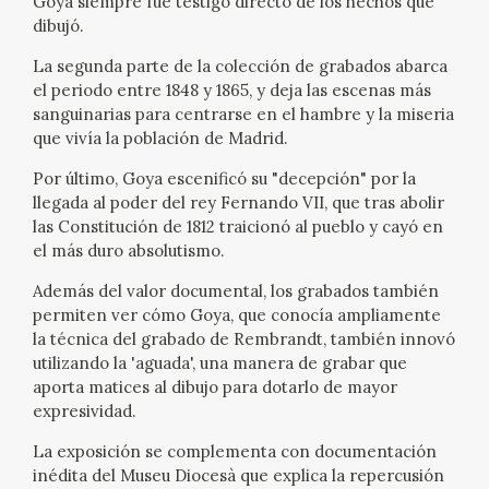
Goya siempre fue testigo directo de los hechos que
dibujó.
CATÁLOGO
La segunda parte de la colección de grabados abarca
el periodo entre 1848 y 1865, y deja las escenas más
GOYA EN EL MUNDO
sanguinarias para centrarse en el hambre y la miseria
que vivía la población de Madrid.
GOYA EN ARAGÓN
Por último, Goya escenificó su "decepción" por la
PREMIO ARAGÓN GOYA
llegada al poder del rey Fernando VII, que tras abolir
las Constitución de 1812 traicionó al pueblo y cayó en
el más duro absolutismo.
EDICIONES
Además del valor documental, los grabados también
permiten ver cómo Goya, que conocía ampliamente
PUBLICACIONES
la técnica del grabado de Rembrandt, también innovó
utilizando la 'aguada', una manera de grabar que
TIENDA
aporta matices al dibujo para dotarlo de mayor
expresividad.
TIENDA ONLINE
La exposición se complementa con documentación
inédita del Museu Diocesà que explica la repercusión