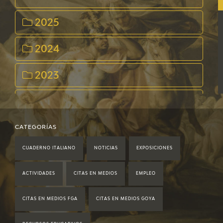
CATÁLOGO
2025
GOYA EN EL MUNDO
2024
GOYA EN ARAGÓN
2023
PREMIO ARAGÓN GOYA
2022
EDICIONES
2021
CATEGORÍAS
PUBLICACIONES
CUADERNO ITALIANO
NOTICIAS
EXPOSICIONES
2020
TIENDA
ACTIVIDADES
CITAS EN MEDIOS
EMPLEO
2019
TIENDA ONLINE
CITAS EN MEDIOS FGA
CITAS EN MEDIOS GOYA
2018