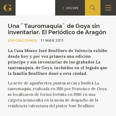
Una ´Taurom
EXPOSICIONES
VOLVER
FUNDACIÓN
Una ´Tauromaquia´ de Goya sin
inventariar. El Periódico de Aragón
QUIENES SOMOS
EXPOSICIONES
11 MAR 2011
La Casa Museo José Benlliure de Valencia exhibe
CENTRO DE INVESTIGACIÓN Y DOCUMENTACIÓN
desde hoy y por vez primera una edición
príncipe y sin inventariar de los grabados La
ACCIÓN CORPORATIVA
tauromaquia, de Goya, incluidos en el legado que
la familia Benlliure donó a esta ciudad.
SEDE
La serie de aguafuertes, puntas secas y buriles La
tauromaquia, realizada en 1816 por Francisco de Goya,
CONTACTO
se localizaron de forma fortuita en 1986 en una
carpeta semioculta en la mesa de despacho de la
PROGRAMACIÓN
residencia valenciana del pintor José Benlliure