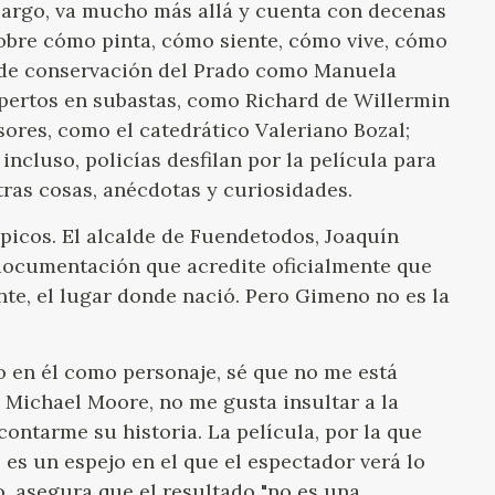
mbargo, va mucho más allá y cuenta con decenas
obre cómo pinta, cómo siente, cómo vive, cómo
es de conservación del Prado como Manuela
pertos en subastas, como Richard de Willermin
sores, como el catedrático Valeriano Bozal;
ncluso, policías desfilan por la película para
otras cosas, anécdotas y curiosidades.
picos. El alcalde de Fuendetodos, Joaquín
ocumentación que acredite oficialmente que
ente, el lugar donde nació. Pero Gimeno no es la
o en él como personaje, sé que no me está
Michael Moore, no me gusta insultar a la
ontarme su historia. La película, por la que
es un espejo en el que el espectador verá lo
o, asegura que el resultado "no es una