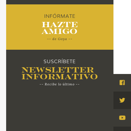
INFÓRMATE
Hazte
Amigo
-- de Goya --
SUSCRÍBETE
Newsletter
Informativo
-- Recibe lo último --
Visi
Fac
Visi
Twi
Visi
You