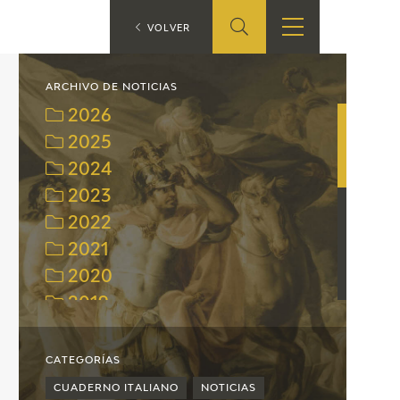
ES
VOLVER
TIENDA
EDUCA
EN
ARCHIVO DE NOTICIAS
2026
S
TIENDA ONLINE
CEDEA
2025
2024
RECURSOS
EDUCATIVOS
2023
2022
FICHAS ARASAAC
2021
2020
2019
2018
2017
CATEGORÍAS
2016
CUADERNO ITALIANO
NOTICIAS