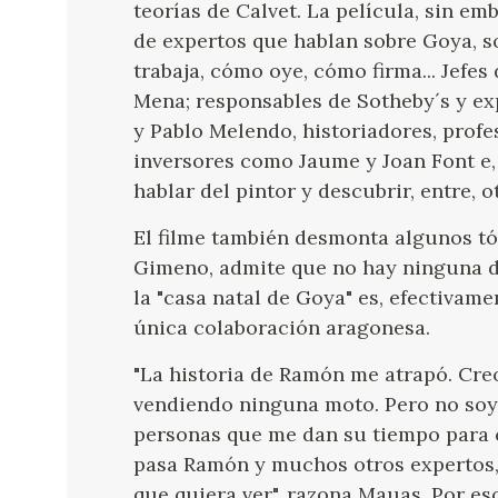
teorías de Calvet. La película, sin e
de expertos que hablan sobre Goya, s
trabaja, cómo oye, cómo firma... Jef
Mena; responsables de Sotheby´s y ex
y Pablo Melendo, historiadores, profe
inversores como Jaume y Joan Font e, i
hablar del pintor y descubrir, entre, 
El filme también desmonta algunos tó
Gimeno, admite que no hay ninguna d
la "casa natal de Goya" es, efectivam
única colaboración aragonesa.
"La historia de Ramón me atrapó. Cre
vendiendo ninguna moto. Pero no soy 
personas que me dan su tiempo para c
pasa Ramón y muchos otros expertos, 
que quiera ver", razona Mauas. Por es