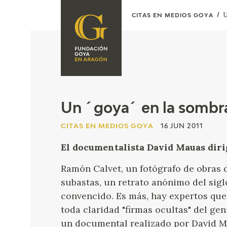
U
CITAS EN MEDIOS GOYA
FUNDACIÓN
PROGRAMACIÓN
QUIENES SOMOS
EXPOSICIONES
CENTRO DE
INVESTIGACIÓN Y
ACTIVIDADES
Un ´goya´ en la sombra
DOCUMENTACIÓN
ACCIÓN
CITAS EN MEDIOS GOYA
16 JUN 2011
CORPORATIVA
El documentalista David Mauas dirige
SEDE
Ramón Calvet, un fotógrafo de obras 
CONTACTO
subastas, un retrato anónimo del siglo
convencido. Es más, hay expertos que 
toda claridad "firmas ocultas" del gen
un documental realizado por David Ma