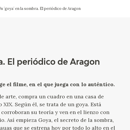
n ´goya´ en la sombra. El periódico de Aragon
ACTUALIDAD
FRANCISCO DE GOYA
EDICIONES
SALA DE
BIOGRAFÍA
PUBLICACIONE
PRENSA
BLOG CUADERNO
CRONOLOGÍA
ITALIANO
. El periódico de Aragon
EL VIAJE DE GOYA
 el filme, en el que juega con lo auténtico.
CATÁLOGO
de arte, compra un cuadro en una casa de
GOYA EN EL MUNDO
 XIX. Según él, se trata de un goya. Está
corroboran su teoría y ven en el lienzo con
GOYA EN ARAGÓN
io. Así empieza Goya, el secreto de la sombra,
uas que se estrena hoy por todo lo alto en el
PREMIO ARAGÓN