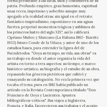
forma perdurable a las ideas, usos y costumbres de su
EXPOSICIONES
patria. Profundo empírico, gran humorista, espiritual
unas veces, impetuoso y soberbio aunque muy
ACTIVIDADES
apegado a la realidad otras: sin igual en el retrato;
fantástico inspiradísimo, espontáneo en sus aguas
fuertes, perpetuó momentos trágicos y sublimes de
ACTUALIDAD
los primeros lustro del siglo XIX", así lo calificará
Cipriano Muñoz y Manzano (La Habana 1862- Biarritz
SALA DE PRENSA
1933) futuro Conde de la Viñaza, y autor de uno de los
estudios bases, para entender la figura del de
BLOG CUADERNO ITALIANO
Fuendetodos. "Goya su tiempo, su vida, sus obras" es
un trabajo en donde el autor organiza la vida del
artista en torno a tres aspectos: su tiempo, o marco
FRANCISCO DE GOYA
histórico-artístico, su biografía y el estudio de su obra,
repasando los géneros pictóricos que cultivó y
BIOGRAFÍA
ensayando su catalogación. No era la primera vez que
tocaba el tema, pues en 1882 había publicado un
artículo en la Revista Contemporánea titulado "Don
CRONOLOGÍA
Francisco de Goya y Lucientes. Apuntes
bibliográficos-críticos". Sus viajes a Inglaterra,
EL VIAJE DE GOYA
Francia, e Italia, favorecieron sus trabajos y el acopio