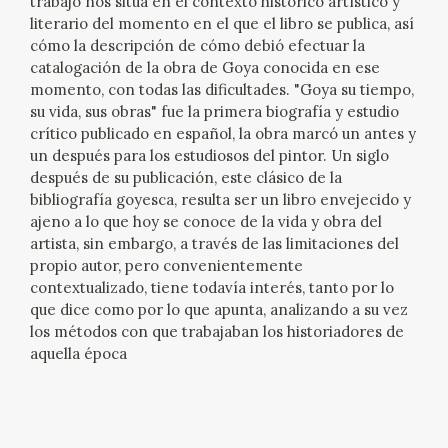
trabajo nos sitúa en el contexto histórico artístico y
EDUCA
literario del momento en el que el libro se publica, así
cómo la descripción de cómo debió efectuar la
CEDEA
catalogación de la obra de Goya conocida en ese
momento, con todas las dificultades. "Goya su tiempo,
su vida, sus obras" fue la primera biografía y estudio
RECURSOS EDUCATIVOS
crítico publicado en español, la obra marcó un antes y
un después para los estudiosos del pintor. Un siglo
FICHAS ARASAAC
después de su publicación, este clásico de la
bibliografía goyesca, resulta ser un libro envejecido y
ajeno a lo que hoy se conoce de la vida y obra del
artista, sin embargo, a través de las limitaciones del
propio autor, pero convenientemente
contextualizado, tiene todavía interés, tanto por lo
que dice como por lo que apunta, analizando a su vez
los métodos con que trabajaban los historiadores de
aquella época