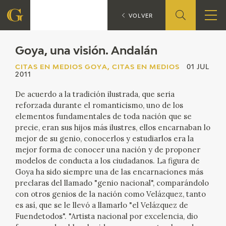
G
CITAS EN MEDIOS GOYA
VOLVER
FUNDACIÓN
Goya, una visión. Andalán
CITAS EN MEDIOS GOYA, CITAS EN MEDIOS
01 JUL
QUIENES SOMOS
2011
De acuerdo a la tradición ilustrada, que seria
CENTRO DE INVESTIGACIÓN Y DOCUMENTACIÓN
reforzada durante el romanticismo, uno de los
elementos fundamentales de toda nación que se
ACCIÓN CORPORATIVA
precie, eran sus hijos más ilustres, ellos encarnaban lo
mejor de su genio, conocerlos y estudiarlos era la
mejor forma de conocer una nación y de proponer
SEDE
modelos de conducta a los ciudadanos. La figura de
Goya ha sido siempre una de las encarnaciones más
CONTACTO
preclaras del llamado "genio nacional", comparándolo
con otros genios de la nación como Velázquez, tanto
PROGRAMACIÓN
es así, que se le llevó a llamarlo "el Velázquez de
Fuendetodos". "Artista nacional por excelencia, dio