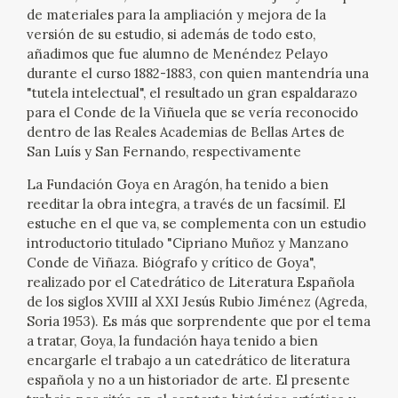
de materiales para la ampliación y mejora de la
CATÁLOGO
versión de su estudio, si además de todo esto,
añadimos que fue alumno de Menéndez Pelayo
durante el curso 1882-1883, con quien mantendría una
GOYA EN EL MUNDO
"tutela intelectual", el resultado un gran espaldarazo
para el Conde de la Viñuela que se vería reconocido
GOYA EN ARAGÓN
dentro de las Reales Academias de Bellas Artes de
San Luís y San Fernando, respectivamente
PREMIO ARAGÓN GOYA
La Fundación Goya en Aragón, ha tenido a bien
reeditar la obra integra, a través de un facsímil. El
EDICIONES
estuche en el que va, se complementa con un estudio
introductorio titulado "Cipriano Muñoz y Manzano
PUBLICACIONES
Conde de Viñaza. Biógrafo y crítico de Goya",
realizado por el Catedrático de Literatura Española
de los siglos XVIII al XXI Jesús Rubio Jiménez (Agreda,
TIENDA
Soria 1953). Es más que sorprendente que por el tema
a tratar, Goya, la fundación haya tenido a bien
TIENDA ONLINE
encargarle el trabajo a un catedrático de literatura
española y no a un historiador de arte. El presente