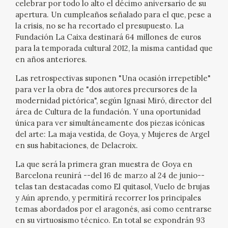
celebrar por todo lo alto el décimo aniversario de su
EXPOSICIONES
apertura. Un cumpleaños señalado para el que, pese a
la crisis, no se ha recortado el presupuesto. La
ACTIVIDADES
Fundación La Caixa destinará 64 millones de euros
para la temporada cultural 2012, la misma cantidad que
en años anteriores.
ACTUALIDAD
Las retrospectivas suponen "Una ocasión irrepetible"
SALA DE PRENSA
para ver la obra de "dos autores precursores de la
modernidad pictórica", según Ignasi Miró, director del
área de Cultura de la fundación. Y una oportunidad
BLOG CUADERNO ITALIANO
única para ver simultáneamente dos piezas icónicas
del arte: La maja vestida, de Goya, y Mujeres de Argel
FRANCISCO DE GOYA
en sus habitaciones, de Delacroix.
La que será la primera gran muestra de Goya en
BIOGRAFÍA
Barcelona reunirá --del 16 de marzo al 24 de junio--
telas tan destacadas como El quitasol, Vuelo de brujas
CRONOLOGÍA
y Aún aprendo, y permitirá recorrer los principales
temas abordados por el aragonés, así como centrarse
EL VIAJE DE GOYA
en su virtuosismo técnico. En total se expondrán 93