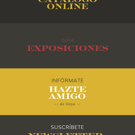
online
2014
2013
GOYA
2012
Exposiciones
2011
2010
INFÓRMATE
Hazte
Amigo
-- de Goya --
SUSCRÍBETE