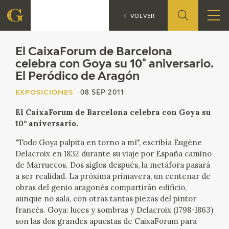
El CaixaFor
EXPOSICIONES
VOLVER
FUNDACIÓN
El CaixaForum de Barcelona
celebra con Goya su 10° aniversario.
El Peródico de Aragón
QUIENES SOMOS
EXPOSICIONES
08 SEP 2011
CENTRO DE INVESTIGACIÓN Y DOCUMENTACIÓN
El CaixaForum de Barcelona celebra con Goya su
10° aniversario.
ACCIÓN CORPORATIVA
"Todo Goya palpita en torno a mí", escribía Eugène
SEDE
Delacroix en 1832 durante su viaje por España camino
de Marruecos. Dos siglos después, la metáfora pasará
a ser realidad. La próxima primavera, un centenar de
CONTACTO
obras del genio aragonés compartirán edificio,
aunque no sala, con otras tantas piezas del pintor
PROGRAMACIÓN
francés. Goya: luces y sombras y Delacroix (1798-1863)
son las dos grandes apuestas de CaixaForum para