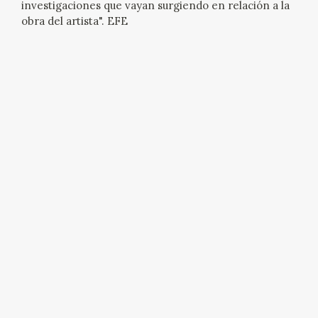
investigaciones que vayan surgiendo en relación a la
obra del artista". EFE
CATÁLOGO
GOYA EN EL MUNDO
GOYA EN ARAGÓN
PREMIO ARAGÓN GOYA
EDICIONES
PUBLICACIONES
TIENDA
TIENDA ONLINE