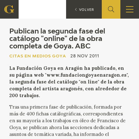
P
CITAS EN MEDIOS GOYA
VOLVER
FUNDACIÓN
Publican la segunda fase del
catálogo "online" de la obra
completa de Goya. ABC
QUIENES SOMOS
CITAS EN MEDIOS GOYA
28 NOV 2011
CENTRO DE INVESTIGACIÓN Y DOCUMENTACIÓN
La Fundación Goya en Aragón ha publicado, en
su página web "www.fundaciongoyaenaragon.es",
ACCIÓN CORPORATIVA
la segunda fase del catálogo "on line" de la obra
completa del artista aragonés, con alrededor de
SEDE
200 trabajos.
Tras una primera fase de publicación, formada por
CONTACTO
más de 400 fichas catálográficas, correspondientes
en su mayoría a los trabajos en óleo de Francisco de
PROGRAMACIÓN
Goya, se publican ahora las secciones dedicadas a
asuntos de temática variada, ha informado el