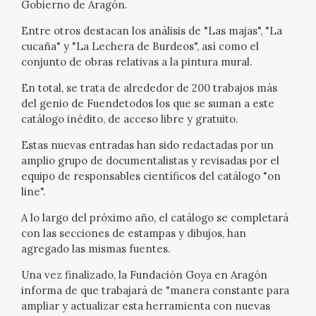
Gobierno de Aragón.
EXPOSICIONES
Entre otros destacan los análisis de "Las majas", "La
ACTIVIDADES
cucaña" y "La Lechera de Burdeos", así como el
conjunto de obras relativas a la pintura mural.
ACTUALIDAD
En total, se trata de alrededor de 200 trabajos más
del genio de Fuendetodos los que se suman a este
catálogo inédito, de acceso libre y gratuito.
SALA DE PRENSA
Estas nuevas entradas han sido redactadas por un
BLOG CUADERNO ITALIANO
amplio grupo de documentalistas y revisadas por el
equipo de responsables científicos del catálogo "on
line".
FRANCISCO DE GOYA
A lo largo del próximo año, el catálogo se completará
con las secciones de estampas y dibujos, han
BIOGRAFÍA
agregado las mismas fuentes.
CRONOLOGÍA
Una vez finalizado, la Fundación Goya en Aragón
informa de que trabajará de "manera constante para
EL VIAJE DE GOYA
ampliar y actualizar esta herramienta con nuevas