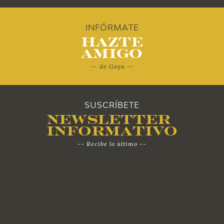
2010
INFÓRMATE
Hazte
Amigo
-- de Goya --
SUSCRÍBETE
Newsletter
Informativo
-- Recibe lo último --