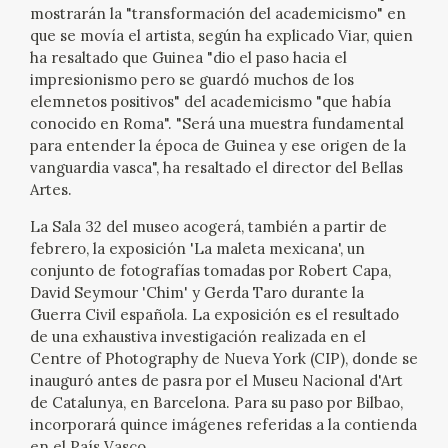
mostrarán la "transformación del academicismo" en
CATÁLOGO
que se movía el artista, según ha explicado Viar, quien
ha resaltado que Guinea "dio el paso hacia el
impresionismo pero se guardó muchos de los
GOYA EN EL MUNDO
elemnetos positivos" del academicismo "que había
conocido en Roma". "Será una muestra fundamental
GOYA EN ARAGÓN
para entender la época de Guinea y ese origen de la
vanguardia vasca", ha resaltado el director del Bellas
PREMIO ARAGÓN GOYA
Artes.
La Sala 32 del museo acogerá, también a partir de
EDICIONES
febrero, la exposición 'La maleta mexicana', un
conjunto de fotografías tomadas por Robert Capa,
David Seymour 'Chim' y Gerda Taro durante la
PUBLICACIONES
Guerra Civil española. La exposición es el resultado
de una exhaustiva investigación realizada en el
TIENDA
Centre of Photography de Nueva York (CIP), donde se
inauguró antes de pasra por el Museu Nacional d'Art
de Catalunya, en Barcelona. Para su paso por Bilbao,
TIENDA ONLINE
incorporará quince imágenes referidas a la contienda
en el País Vasco.