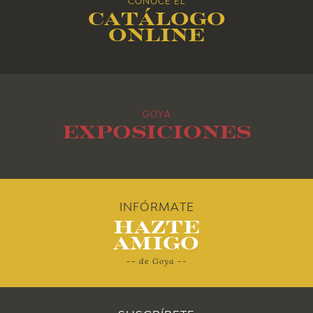
CONOCE EL
Catálogo
2015
online
2014
2013
GOYA
2012
Exposiciones
2011
2010
INFÓRMATE
Hazte
Amigo
-- de Goya --