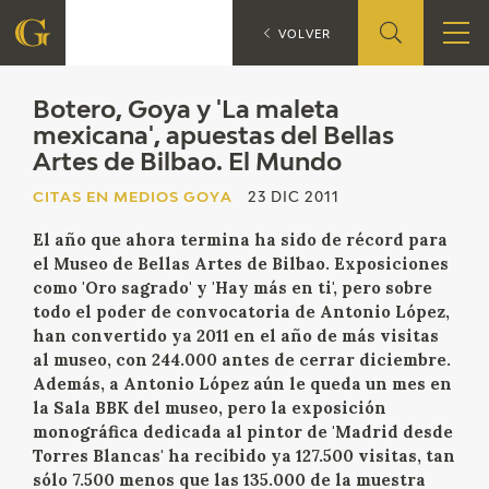
B
CITAS EN MEDIOS GOYA
VOLVER
FUNDACIÓN
Botero, Goya y 'La maleta
mexicana', apuestas del Bellas
Artes de Bilbao. El Mundo
QUIENES SOMOS
CITAS EN MEDIOS GOYA
23 DIC 2011
CENTRO DE INVESTIGACIÓN Y DOCUMENTACIÓN
El año que ahora termina ha sido de récord para
el Museo de Bellas Artes de Bilbao. Exposiciones
ACCIÓN CORPORATIVA
como 'Oro sagrado' y 'Hay más en ti', pero sobre
todo el poder de convocatoria de Antonio López,
SEDE
han convertido ya 2011 en el año de más visitas
al museo, con 244.000 antes de cerrar diciembre.
CONTACTO
Además, a Antonio López aún le queda un mes en
la Sala BBK del museo, pero la exposición
monográfica dedicada al pintor de 'Madrid desde
PROGRAMACIÓN
Torres Blancas' ha recibido ya 127.500 visitas, tan
sólo 7.500 menos que las 135.000 de la muestra