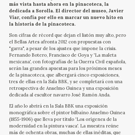
EXPOSICIONES
más vista hasta ahora en la pinacoteca, la
dedicada a Sorolla. El director del museo, Javier
Viar, confía por ello en marcar un nuevo hito en
ACTIVIDADES
la historia de la pinacoteca.
Son cifras de récord que dejan el listón muy alto, pero
ACTUALIDAD
el Bellas Artes afronta 2012 con propuestas con
"garra", a pesar de los ajustes que impone la crisis.
SALA DE PRENSA
Fernando Botero, Francisco de Goya y 'La maleta
mexicana', con fotografías de la Guerra Civil española,
BLOG CUADERNO ITALIANO
serán las grandes apuestas para los próximos meses
de la pinacoteca, que albergará cinco exposiciones,
tres de ellas en la Sala BBK, y se completará con una
FRANCISCO DE GOYA
retrospectiva de Anselmo Guinea y una exposición
dedicada al escultor navarro José Ramón Anda.
BIOGRAFÍA
El año lo abrirá en la Sala BBK una exposición
monográfica sobre el pintor bilbaíno Anselmo Guinea
CRONOLOGÍA
(1855-1906) que lleva por título 'Los orígenes de la
modernidad en la pintura vasca'. La muestra reúne
EL VIAJE DE GOYA
más de ochenta obras, muchas de ellas inéditas, que