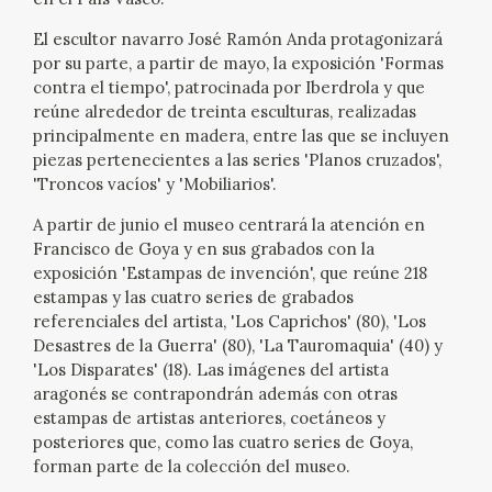
EDUCA
El escultor navarro José Ramón Anda protagonizará
por su parte, a partir de mayo, la exposición 'Formas
CEDEA
contra el tiempo', patrocinada por Iberdrola y que
reúne alrededor de treinta esculturas, realizadas
RECURSOS EDUCATIVOS
principalmente en madera, entre las que se incluyen
piezas pertenecientes a las series 'Planos cruzados',
FICHAS ARASAAC
'Troncos vacíos' y 'Mobiliarios'.
A partir de junio el museo centrará la atención en
Francisco de Goya y en sus grabados con la
exposición 'Estampas de invención', que reúne 218
estampas y las cuatro series de grabados
referenciales del artista, 'Los Caprichos' (80), 'Los
Desastres de la Guerra' (80), 'La Tauromaquia' (40) y
'Los Disparates' (18). Las imágenes del artista
aragonés se contrapondrán además con otras
estampas de artistas anteriores, coetáneos y
posteriores que, como las cuatro series de Goya,
forman parte de la colección del museo.