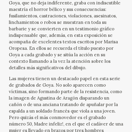
Goya, que no deja indiferente, graba con indiscutible
EDUCA
maestría el horror bélico y sus consecuencias:
fusilamientos, castraciones, violaciones, asesinatos,
CEDEA
linchamientos o robos se muestran en toda su
barbarie y se convierten en un testimonio gráfico
RECURSOS EDUCATIVOS
indispensable que, además, en esta exposición se
acompaña de excelentes textos escritos por Marisa
Oropesa. En ellos se recuerda el título puesto por
FICHAS ARASAAC
Goya a cada grabado y se sitúa la acción en su
contexto llamando a la vez la atención sobre los
detalles más significativos del dibujo.
Las mujeres tienen un destacado papel en esta serie
de grabados de Goya. No solo aparecen como
víctimas, sino formando parte de la resistencia, como
la imagen de Agustina de Aragón disparando un
cañón o de una anciana tratando de apuñalar por la
espalda a un soldado francés que viola a una joven.
Pero quizás el más conmovedor es el grabado
número 50, Madre infeliz!, en el que el cadáver de una
mujer es llevado en brazos por tres hombres