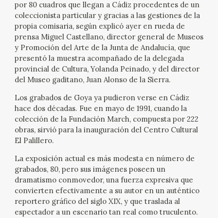
por 80 cuadros que llegan a Cádiz procedentes de un
coleccionista particular y gracias a las gestiones de la
CATÁLOGO
propia comisaria, según explicó ayer en rueda de
prensa Miguel Castellano, director general de Museos
GOYA EN EL MUNDO
y Promoción del Arte de la Junta de Andalucía, que
presentó la muestra acompañado de la delegada
GOYA EN ARAGÓN
provincial de Cultura, Yolanda Peinado, y del director
del Museo gaditano, Juan Alonso de la Sierra.
PREMIO ARAGÓN GOYA
Los grabados de Goya ya pudieron verse en Cádiz
hace dos décadas. Fue en mayo de 1991, cuando la
EDICIONES
colección de la Fundación March, compuesta por 222
obras, sirvió para la inauguración del Centro Cultural
El Palillero.
PUBLICACIONES
La exposición actual es más modesta en número de
grabados, 80, pero sus imágenes poseen un
TIENDA
dramatismo conmovedor, una fuerza expresiva que
convierten efectivamente a su autor en un auténtico
TIENDA ONLINE
reportero gráfico del siglo XIX, y que traslada al
espectador a un escenario tan real como truculento.