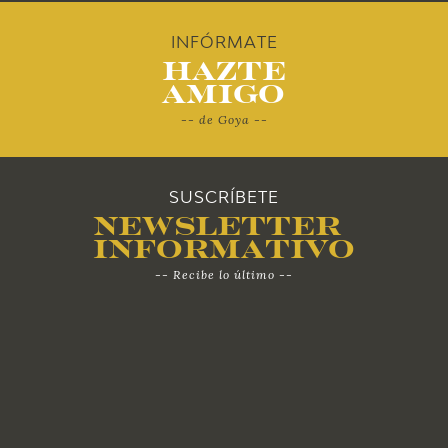
2010
INFÓRMATE
Hazte
Amigo
-- de Goya --
SUSCRÍBETE
Newsletter
Informativo
-- Recibe lo último --