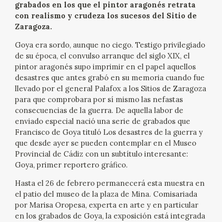
grabados en los que el pintor aragonés retrata
EXPOSICIONES
con realismo y crudeza los sucesos del Sitio de
Zaragoza.
ACTIVIDADES
Goya era sordo, aunque no ciego. Testigo privilegiado
de su época, el convulso arranque del siglo XIX, el
ACTUALIDAD
pintor aragonés supo imprimir en el papel aquellos
desastres que antes grabó en su memoria cuando fue
SALA DE PRENSA
llevado por el general Palafox a los Sitios de Zaragoza
para que comprobara por sí mismo las nefastas
BLOG CUADERNO ITALIANO
consecuencias de la guerra. De aquella labor de
enviado especial nació una serie de grabados que
Francisco de Goya tituló Los desastres de la guerra y
FRANCISCO DE GOYA
que desde ayer se pueden contemplar en el Museo
Provincial de Cádiz con un subtítulo interesante:
BIOGRAFÍA
Goya, primer reportero gráfico.
Hasta el 26 de febrero permanecerá esta muestra en
CRONOLOGÍA
el patio del museo de la plaza de Mina. Comisariada
por Marisa Oropesa, experta en arte y en particular
EL VIAJE DE GOYA
en los grabados de Goya, la exposición está integrada