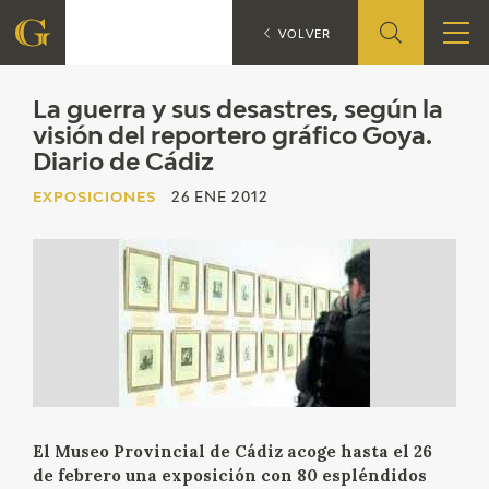
La guerra y
EXPOSICIONES
VOLVER
FUNDACIÓN
La guerra y sus desastres, según la
visión del reportero gráfico Goya.
Diario de Cádiz
QUIENES SOMOS
EXPOSICIONES
26 ENE 2012
CENTRO DE INVESTIGACIÓN Y DOCUMENTACIÓN
ACCIÓN CORPORATIVA
SEDE
CONTACTO
PROGRAMACIÓN
El Museo Provincial de Cádiz acoge hasta el 26
de febrero una exposición con 80 espléndidos