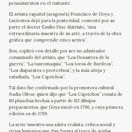
pensamientos en el visitante.
EXPOSICIONES
El artista español (aragonés) Francisco de Goya y
ACTIVIDADES
Lucientes dejó para la posteridad, comentó por su
parte el doctor Emilio Díaz Alatriste, “una
extraordinaria muestra de su arte, a través de la obra
ACTUALIDAD
gráfica que comprende cinco series”.
SALA DE PRENSA
Son, explicó con detalle por ser un admirador
consumado del artista, que “Los Desastres de la
guerra”, “La tauromaquia”, “Los toros de Burdeos”,
BLOG CUADERNO ITALIANO
“Los disparates o proverbios”, y la más añeja y
estudiada, “Los Caprichos”.
FRANCISCO DE GOYA
Tal dato fue confirmado por la promotora cultural
Nadia Olivar, quien dijo que “Los Caprichos” consta de
BIOGRAFÍA
80 planchas hechas a partir de 113 dibujos
preparatorios, que Goya inició en 1796, y cuya primera
CRONOLOGÍA
edición es de 1799.
La serie muestra una sátira realista, crítica social y
EL VIAJE DE GOYA
vicios humanos que dan forma al trazo de ácidas