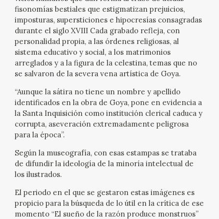
fisonomías bestiales que estigmatizan prejuicios,
CATÁLOGO
imposturas, supersticiones e hipocresías consagradas
durante el siglo XVIII Cada grabado refleja, con
GOYA EN EL MUNDO
personalidad propia, a las órdenes religiosas, al
sistema educativo y social, a los matrimonios
arreglados y a la figura de la celestina, temas que no
GOYA EN ARAGÓN
se salvaron de la severa vena artística de Goya.
PREMIO ARAGÓN GOYA
“Aunque la sátira no tiene un nombre y apellido
identificados en la obra de Goya, pone en evidencia a
la Santa Inquisición como institución clerical caduca y
EDICIONES
corrupta, aseveración extremadamente peligrosa
para la época”.
PUBLICACIONES
Según la museografía, con esas estampas se trataba
de difundir la ideología de la minoría intelectual de
TIENDA
los ilustrados.
El periodo en el que se gestaron estas imágenes es
TIENDA ONLINE
propicio para la búsqueda de lo útil en la crítica de ese
momento “El sueño de la razón produce monstruos”