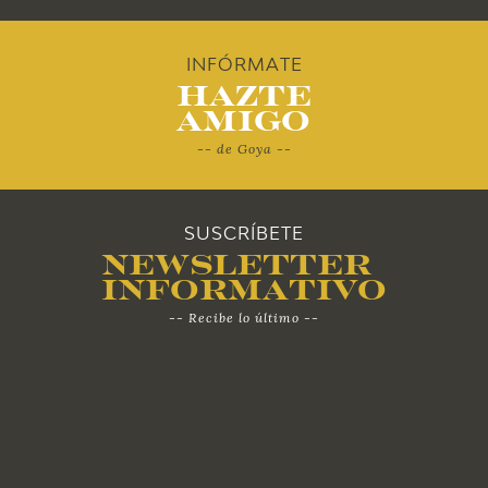
2011
2010
INFÓRMATE
Hazte
Amigo
-- de Goya --
SUSCRÍBETE
Newsletter
Informativo
-- Recibe lo último --