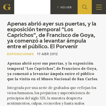
Apenas abri
EXPOSICIONES
VOLVER
FUNDACIÓN
Apenas abrió ayer sus puertas, y la
exposición temporal “Los
Caprichos”, de Francisco de Goya,
QUIENES SOMOS
ya comenzó a levantar ámpula
entre el público. El Porvenir
CENTRO DE INVESTIGACIÓN Y DOCUMENTACIÓN
EXPOSICIONES
17 ABR 2012
ACCIÓN CORPORATIVA
Apenas abrió ayer sus puertas, y la exposición
temporal “Los Caprichos”, de Francisco de Goya,
SEDE
ya comenzó a levantar ámpula entre el público
que la visita en el Museo Nacional de San Carlos.
CONTACTO
Integrada por una serie de grabados que reflejan los
vicios humanos, los prejuicios y supersticiones de
PROGRAMACIÓN
principios del siglo XIX, la muestra despierta
sentimientos, culpas, recuerdos y hasta malos