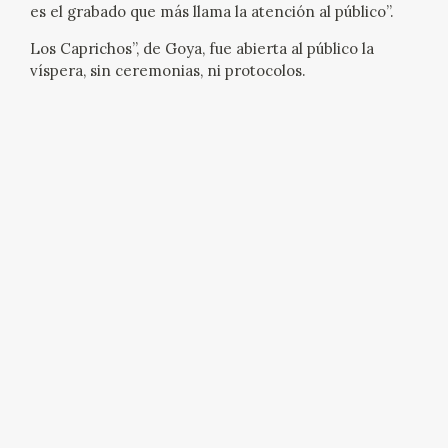
EDUCA
es el grabado que más llama la atención al público”.
Los Caprichos”, de Goya, fue abierta al público la
CEDEA
víspera, sin ceremonias, ni protocolos.
RECURSOS EDUCATIVOS
FICHAS ARASAAC