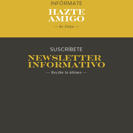
2010
INFÓRMATE
Hazte
Amigo
-- de Goya --
SUSCRÍBETE
Newsletter
Informativo
-- Recibe lo último --