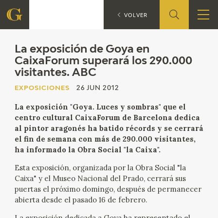
La exposic
EXPOSICIONES
VOLVER
FUNDACIÓN
La exposición de Goya en
CaixaForum superará los 290.000
visitantes. ABC
QUIENES SOMOS
EXPOSICIONES
26 JUN 2012
CENTRO DE INVESTIGACIÓN Y DOCUMENTACIÓN
La exposición "Goya. Luces y sombras" que el
centro cultural CaixaForum de Barcelona dedica
ACCIÓN CORPORATIVA
al pintor aragonés ha batido récords y se cerrará
el fin de semana con más de 290.000 visitantes,
SEDE
ha informado la Obra Social "la Caixa".
Esta exposición, organizada por la Obra Social "la
CONTACTO
Caixa" y el Museo Nacional del Prado, cerrará sus
puertas el próximo domingo, después de permanecer
PROGRAMACIÓN
abierta desde el pasado 16 de febrero.
La exposición dedicada a Goya ha representado el