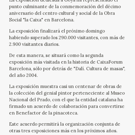
EXPOSICIONES
punto culminante de la conmemoración del décimo
aniversario del centro cultural y social de la Obra
ACTIVIDADES
Social "la Caixa" en Barcelona.
La exposición finalizará el próximo domingo
ACTUALIDAD
habiendo superado los 290.000 visitantes, con más de
2.900 visitantes diarios.
SALA DE PRENSA
De esta manera, se situará como la segunda
exposición más visitada en la historia de CaixaForum
BLOG CUADERNO ITALIANO
Barcelona, sólo por detrás de "Dalí. Cultura de masas",
del año 2004.
FRANCISCO DE GOYA
La exposición muestra casi un centenar de obras de
la colección del genial pintor perteneciente al Museo
Nacional del Prado, con el que la entidad catalana ha
BIOGRAFÍA
firmado un acuerdo de colaboración para convertirse
en Benefactor de la pinacoteca.
CRONOLOGÍA
Este acuerdo permitirá la organización conjunta de
EL VIAJE DE GOYA
otras tres exposiciones más en los próximos años.