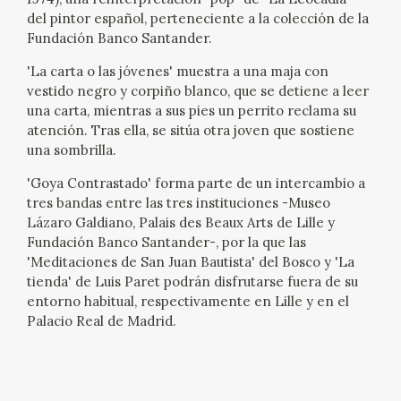
del pintor español, perteneciente a la colección de la
CATÁLOGO
Fundación Banco Santander.
'La carta o las jóvenes' muestra a una maja con
GOYA EN EL MUNDO
vestido negro y corpiño blanco, que se detiene a leer
una carta, mientras a sus pies un perrito reclama su
GOYA EN ARAGÓN
atención. Tras ella, se sitúa otra joven que sostiene
una sombrilla.
PREMIO ARAGÓN GOYA
'Goya Contrastado' forma parte de un intercambio a
tres bandas entre las tres instituciones -Museo
EDICIONES
Lázaro Galdiano, Palais des Beaux Arts de Lille y
Fundación Banco Santander-, por la que las
'Meditaciones de San Juan Bautista' del Bosco y 'La
PUBLICACIONES
tienda' de Luis Paret podrán disfrutarse fuera de su
entorno habitual, respectivamente en Lille y en el
TIENDA
Palacio Real de Madrid.
TIENDA ONLINE