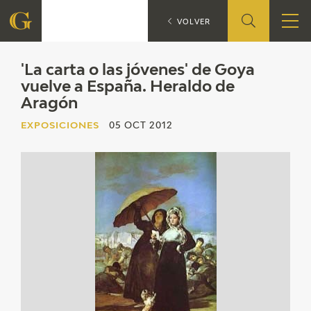
'La carta o
EXPOSICIONES
VOLVER
FUNDACIÓN
'La carta o las jóvenes' de Goya
vuelve a España. Heraldo de
Aragón
QUIENES SOMOS
EXPOSICIONES
05 OCT 2012
CENTRO DE INVESTIGACIÓN Y DOCUMENTACIÓN
ACCIÓN CORPORATIVA
SEDE
CONTACTO
PROGRAMACIÓN