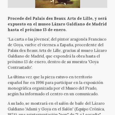
EXPOSICIONES
ACTIVIDADES
Procede del Palais des Beaux Arts de Lille, y será
expuesto en el museo Lázaro Galdiano de Madrid
hasta el próximo 13 de enero.
ACTUALIDAD
'La carta o las jóvenes', del pintor aragonés Francisco
SALA DE PRENSA
de Goya, vuelve el viernes a España, procedente del
Palais des Beaux Arts de Lille, gracias al museo Lázaro
Galdiano de Madrid, que expondrá la obra hasta el
BLOG CUADERNO ITALIANO
próximo 13 de enero, dentro de su muestra 'Goya
Contrastado'.
FRANCISCO DE GOYA
La última vez que la pieza estuvo en territorio
español fue en 1996 para participar en la exposición
BIOGRAFÍA
monográfica organizada por el Museo del Prado,
según ha informado el centro en un comunicado.
CRONOLOGÍA
A su lado, se mostrará en el salón de baile del Lázaro
Galdiano 'Adami y Goya en el Salón' (Equipo Crónica,
EL VIAJE DE GOYA
1974), una reinterpretación "pop" de "La Leocadia"