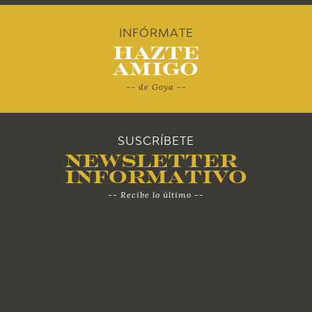
2010
INFÓRMATE
Hazte
Amigo
-- de Goya --
SUSCRÍBETE
Newsletter
Informativo
-- Recibe lo último --