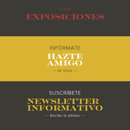
2013
GOYA
2012
Exposiciones
2011
2010
INFÓRMATE
Hazte
Amigo
-- de Goya --
SUSCRÍBETE
Newsletter
Informativo
-- Recibe lo último --