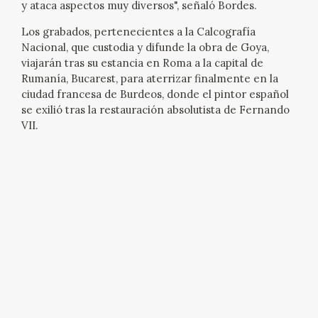
y ataca aspectos muy diversos", señaló Bordes.
EDUCA
Los grabados, pertenecientes a la Calcografía
CEDEA
Nacional, que custodia y difunde la obra de Goya,
viajarán tras su estancia en Roma a la capital de
Rumanía, Bucarest, para aterrizar finalmente en la
RECURSOS EDUCATIVOS
ciudad francesa de Burdeos, donde el pintor español
se exilió tras la restauración absolutista de Fernando
FICHAS ARASAAC
VII.