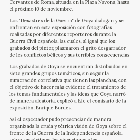
Cervantes de Roma, situada en la Plaza Navona, hasta
EXPOSICIONES
el próximo 10 de noviembre.
ACTIVIDADES
Los "Desastres de la Guerra" de Goya dialogan y se
enfrentan en esta exposición con fotografías
realizadas por diferentes reporteros durante la
ACTUALIDAD
Guerra Civil española, las cuales, al igual que los
grabados del pintor, plasmaron el grito desgarrador
SALA DE PRENSA
de los conflictos bélicos y sus terribles consecuencias.
Los grabados de Goya se encuentran distribuidos en
BLOG CUADERNO ITALIANO
siete grandes grupos temáticos, sin seguir la
numeración correlativa que tienen las planchas, con
FRANCISCO DE GOYA
el objetivo de hacer más evidente el tratamiento de
los temas fundamentales y las ideas que Goya narró
de manera aleatoria, explicó a Efe el comisario de la
BIOGRAFÍA
exposición, Enrique Bordes.
Así el espectador pudo presenciar de manera
CRONOLOGÍA
organizada la cruda y tétrica visión de Goya sobre el
frente de la Guerra de la Independencia española,
EL VIAJE DE GOYA
sobre sus víctimas, las ejecuciones y las