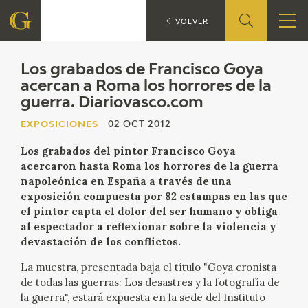
Los grabad
EXPOSICIONES
VOLVER
FUNDACIÓN
Los grabados de Francisco Goya
acercan a Roma los horrores de la
guerra. Diariovasco.com
QUIENES SOMOS
EXPOSICIONES
02 OCT 2012
CENTRO DE INVESTIGACIÓN Y DOCUMENTACIÓN
Los grabados del pintor Francisco Goya
acercaron hasta Roma los horrores de la guerra
ACCIÓN CORPORATIVA
napoleónica en España a través de una
exposición compuesta por 82 estampas en las que
SEDE
el pintor capta el dolor del ser humano y obliga
al espectador a reflexionar sobre la violencia y
CONTACTO
devastación de los conflictos.
La muestra, presentada baja el título "Goya cronista
PROGRAMACIÓN
de todas las guerras: Los desastres y la fotografía de
la guerra", estará expuesta en la sede del Instituto