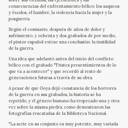
consecuencias del enfrentamiento bélico: los saqueos
CATÁLOGO
y éxodos, el hambre, la violencia hacia la mujer y la
posguerra.
GOYA EN EL MUNDO
Según el comisario, después de años de dolor y
sufrimiento, y ochenta y dos grabados de por medio,
GOYA EN ARAGÓN
el pintor español extrae una conclusión: la inutilidad
de la guerra.
PREMIO ARAGÓN GOYA
Una idea que adelantó antes del inicio del conflicto
bélico con el grabado "Tristes presentimientos de lo
EDICIONES
que va a acontecer" y que recordó al resto de
generaciones futuras a través de su obra.
PUBLICACIONES
A pesar de que Goya dejó constancia de los horrores
de la guerra en sus grabados, la historia se ha
TIENDA
repetido, y el género humano ha tropezado una y otra
vez sobre la misma piedra, como demostraron las
fotografías rescatadas de la Biblioteca Nacional.
TIENDA ONLINE
"La serie en su conjunto es muy potente, muy variada