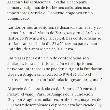
Aragón y las actuaciones llevadas a cabo para
conservar algunos de los bienes culturales más
CATÁLOGO
importantes, señala el Gobierno aragonés en un
comunicado.
GOYA EN EL MUNDO
Las dos primeras sesiones se desarrollarán el 24 y 25
de octubre en el Museo de Zaragoza y en el Archivo
GOYA EN ARAGÓN
Histórico Provincial de la capital. Las conferencias se
trasladarán el sábado día 27 a Tarazona para visitar la
PREMIO ARAGÓN GOYA
Catedral de Santa María de la Huerta.
Las plazas para este ciclo de conferencias son
EDICIONES
limitadas. Para más información e inscripciones, las
personas interesadas se pueden dirigir a la Fundación
PUBLICACIONES
Goya en Aragón en el teléfono 976 484 547 o el
correo electrónico 'info@fundaciongoyaenaragon.es'.
TIENDA
El precio de la matrícula es de 15 euros (20 euros si
incluye el viaje). Para los Amigos de la Fundación
TIENDA ONLINE
Goya en Aragón, estudiantes, profesores, mayores de
65 años y desempleados el precio está bonificado (8 y