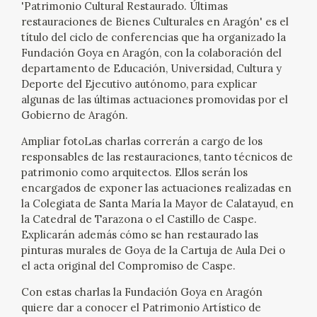
'Patrimonio Cultural Restaurado. Últimas
EXPOSICIONES
restauraciones de Bienes Culturales en Aragón' es el
título del ciclo de conferencias que ha organizado la
ACTIVIDADES
Fundación Goya en Aragón, con la colaboración del
departamento de Educación, Universidad, Cultura y
ACTUALIDAD
Deporte del Ejecutivo autónomo, para explicar
algunas de las últimas actuaciones promovidas por el
Gobierno de Aragón.
SALA DE PRENSA
Ampliar fotoLas charlas correrán a cargo de los
responsables de las restauraciones, tanto técnicos de
BLOG CUADERNO ITALIANO
patrimonio como arquitectos. Ellos serán los
encargados de exponer las actuaciones realizadas en
FRANCISCO DE GOYA
la Colegiata de Santa María la Mayor de Calatayud, en
la Catedral de Tarazona o el Castillo de Caspe.
Explicarán además cómo se han restaurado las
BIOGRAFÍA
pinturas murales de Goya de la Cartuja de Aula Dei o
el acta original del Compromiso de Caspe.
CRONOLOGÍA
Con estas charlas la Fundación Goya en Aragón
EL VIAJE DE GOYA
quiere dar a conocer el Patrimonio Artístico de