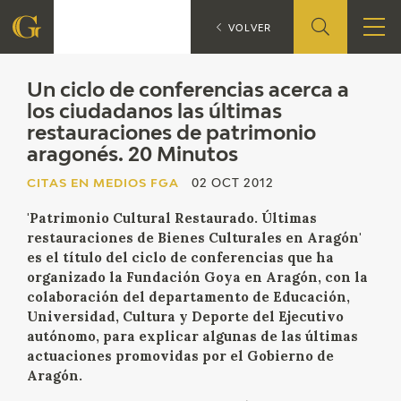
Un 
CITAS EN MEDIOS FGA
VOLVER
FUNDACIÓN
Un ciclo de conferencias acerca a
los ciudadanos las últimas
restauraciones de patrimonio
QUIENES SOMOS
aragonés. 20 Minutos
CENTRO DE INVESTIGACIÓN Y DOCUMENTACIÓN
CITAS EN MEDIOS FGA
02 OCT 2012
'Patrimonio Cultural Restaurado. Últimas
ACCIÓN CORPORATIVA
restauraciones de Bienes Culturales en Aragón'
es el título del ciclo de conferencias que ha
SEDE
organizado la Fundación Goya en Aragón, con la
colaboración del departamento de Educación,
CONTACTO
Universidad, Cultura y Deporte del Ejecutivo
autónomo, para explicar algunas de las últimas
actuaciones promovidas por el Gobierno de
PROGRAMACIÓN
Aragón.