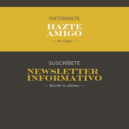
2011
2010
INFÓRMATE
Hazte
Amigo
-- de Goya --
SUSCRÍBETE
Newsletter
Informativo
-- Recibe lo último --