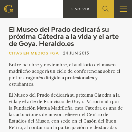
El 
CITAS EN MEDIOS FGA
VOLVER
FUNDACIÓN
El Museo del Prado dedicará su
próxima Cátedra a la vida y el arte
de Goya. Heraldo.es
QUIENES SOMOS
CITAS EN MEDIOS FGA
24 JUN 2013
CENTRO DE INVESTIGACIÓN Y DOCUMENTACIÓN
Entre octubre y noviembre, el auditorio del museo
madrileño acogerá un ciclo de conferencias sobre el
ACCIÓN CORPORATIVA
pintor aragonés dirigido a profesionales y
estudiantes.
SEDE
El Museo del Prado dedicará su próxima Cátedra a la
vida y el arte de Francisco de Goya. Patrocinada por
CONTACTO
la Fundación Mutua Madrileña, esta Cátedra es una de
las actuaciones de mayor relieve del Centro de
PROGRAMACIÓN
Estudios del Museo, con sede en el Casón del Buen
Retiro, al contar con la participación de destacadas