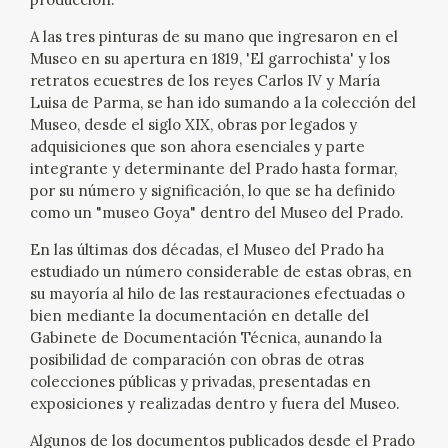
CATÁLOGO
A las tres pinturas de su mano que ingresaron en el
Museo en su apertura en 1819, 'El garrochista' y los
retratos ecuestres de los reyes Carlos IV y María
GOYA EN EL MUNDO
Luisa de Parma, se han ido sumando a la colección del
Museo, desde el siglo XIX, obras por legados y
GOYA EN ARAGÓN
adquisiciones que son ahora esenciales y parte
integrante y determinante del Prado hasta formar,
PREMIO ARAGÓN GOYA
por su número y significación, lo que se ha definido
como un "museo Goya" dentro del Museo del Prado.
EDICIONES
En las últimas dos décadas, el Museo del Prado ha
estudiado un número considerable de estas obras, en
su mayoría al hilo de las restauraciones efectuadas o
PUBLICACIONES
bien mediante la documentación en detalle del
Gabinete de Documentación Técnica, aunando la
TIENDA
posibilidad de comparación con obras de otras
colecciones públicas y privadas, presentadas en
exposiciones y realizadas dentro y fuera del Museo.
TIENDA ONLINE
Algunos de los documentos publicados desde el Prado