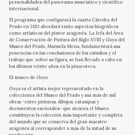
personalidades del panorama museístico y científico
EXPOSICIONES
internacional.
ACTIVIDADES
El programa que configurará la cuarta Cátedra del
Prado en 2013 abordará tanto aspectos biográficos
como artísticos del pintor aragonés. La Jefa del Área
ACTUALIDAD
de Conservación de Pintura del Siglo XVIII y Goya del
Museo del Prado, Manuela Mena, fundamentará sus
SALA DE PRENSA
ponencias en las conclusiones de los estudios y el
trabajo que, sobre su figura, se han llevado a cabo en
los últimos veinte años en la pinacoteca.
BLOG CUADERNO ITALIANO
El museo de Goya
FRANCISCO DE GOYA
Goya es el artista mejor representado en la
colecciones del Museo del Prado y sus más de mil
BIOGRAFÍA
obras -entre pinturas, dibujos, estampas y
documentos esenciales- que atesora el Museo
constituyen la colección más importante y completa
CRONOLOGÍA
del mundo que se conserva del gran maestro
aragonés al corresponder a más de la mitad de su
EL VIAJE DE GOYA
producción.