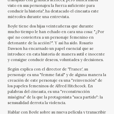
visto en sus personajes la fuerza suficiente para
CATÁLOGO
conducir la historia", ha destacado el cineasta este
miércoles durante una entrevista.
GOYA EN EL MUNDO
Boyle tiene dos hijas veinteañeras que durante
mucho tiempo le han echado en cara una cosa: "¿Por
GOYA EN ARAGÓN
qué no conviertes a un personaje femenino en
detonante de la acción?". Y así ha sido. Rosario
PREMIO ARAGÓN GOYA
Dawson ha encarnado un papel esencial que se
introduce en esta historia de manera sutil e inocente
y consigue conducir deseos, voluntades y decisiones.
EDICIONES
Según explica con el director de 'Trance', su
personaje es una "femme fatal" y de alguna manera la
PUBLICACIONES
creación de este personaje es una "reinvención" de
los papeles femeninos de Alfred Hitchcock. En
TIENDA
palabras del cineasta, es una "reconstrucción
misógina" de la que la protagonista "saca partido": la
sensualidad derrota la violencia.
TIENDA ONLINE
Hablar con Boyle sobre su nueva película y transcribir