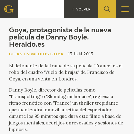
G
CITAS EN MEDIOS GOYA
VOLVER
FUNDACIÓN
Goya, protagonista de la nueva
película de Danny Boyle.
Heraldo.es
QUIENES SOMOS
CITAS EN MEDIOS GOYA
13 JUN 2013
CENTRO DE INVESTIGACIÓN Y DOCUMENTACIÓN
El detonante de la trama de su película 'Trance' es el
robo del cuadro 'Vuelo de brujas', de Francisco de
ACCIÓN CORPORATIVA
Goya, en una venta en Londres.
SEDE
Danny Boyle, director de películas como
'Trainspotting' o 'Slumdog millionaire', regresa a
ritmo frenético con 'Trance', un thriller trepidante
CONTACTO
que mantendrá inmóvil la retina del espectador
durante los 95 minutos que dura este filme a base de
PROGRAMACIÓN
juegos mentales, acertijos enrevesados y sesiones de
hipnosis.