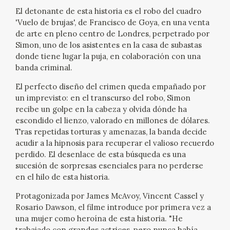
EXPOSICIONES
El detonante de esta historia es el robo del cuadro
'Vuelo de brujas', de Francisco de Goya, en una venta
ACTIVIDADES
de arte en pleno centro de Londres, perpetrado por
Simon, uno de los asistentes en la casa de subastas
donde tiene lugar la puja, en colaboración con una
ACTUALIDAD
banda criminal.
El perfecto diseño del crimen queda empañado por
SALA DE PRENSA
un imprevisto: en el transcurso del robo, Simon
recibe un golpe en la cabeza y olvida dónde ha
BLOG CUADERNO ITALIANO
escondido el lienzo, valorado en millones de dólares.
Tras repetidas torturas y amenazas, la banda decide
FRANCISCO DE GOYA
acudir a la hipnosis para recuperar el valioso recuerdo
perdido. El desenlace de esta búsqueda es una
sucesión de sorpresas esenciales para no perderse
BIOGRAFÍA
en el hilo de esta historia.
Protagonizada por James McAvoy, Vincent Cassel y
CRONOLOGÍA
Rosario Dawson, el filme introduce por primera vez a
una mujer como heroína de esta historia. "He
EL VIAJE DE GOYA
trabajado con grandes actrices, pero nunca había