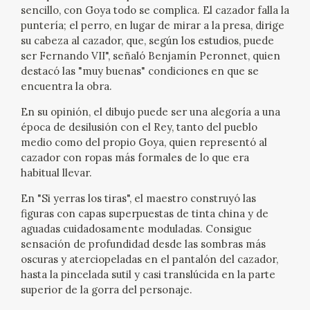
sencillo, con Goya todo se complica. El cazador falla la
CATÁLOGO
puntería; el perro, en lugar de mirar a la presa, dirige
su cabeza al cazador, que, según los estudios, puede
ser Fernando VII", señaló Benjamín Peronnet, quien
GOYA EN EL MUNDO
destacó las "muy buenas" condiciones en que se
encuentra la obra.
GOYA EN ARAGÓN
En su opinión, el dibujo puede ser una alegoría a una
época de desilusión con el Rey, tanto del pueblo
PREMIO ARAGÓN GOYA
medio como del propio Goya, quien representó al
cazador con ropas más formales de lo que era
EDICIONES
habitual llevar.
En "Si yerras los tiras", el maestro construyó las
PUBLICACIONES
figuras con capas superpuestas de tinta china y de
aguadas cuidadosamente moduladas. Consigue
TIENDA
sensación de profundidad desde las sombras más
oscuras y aterciopeladas en el pantalón del cazador,
hasta la pincelada sutil y casi translúcida en la parte
TIENDA ONLINE
superior de la gorra del personaje.