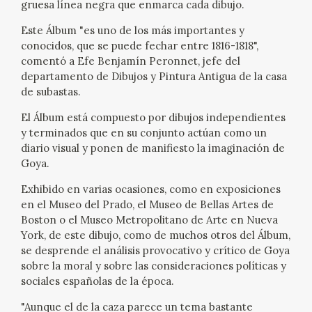
gruesa línea negra que enmarca cada dibujo.
EXPOSICIONES
Este Álbum "es uno de los más importantes y
ACTIVIDADES
conocidos, que se puede fechar entre 1816-1818",
comentó a Efe Benjamín Peronnet, jefe del
departamento de Dibujos y Pintura Antigua de la casa
ACTUALIDAD
de subastas.
El Álbum está compuesto por dibujos independientes
SALA DE PRENSA
y terminados que en su conjunto actúan como un
diario visual y ponen de manifiesto la imaginación de
BLOG CUADERNO ITALIANO
Goya.
Exhibido en varias ocasiones, como en exposiciones
FRANCISCO DE GOYA
en el Museo del Prado, el Museo de Bellas Artes de
Boston o el Museo Metropolitano de Arte en Nueva
BIOGRAFÍA
York, de este dibujo, como de muchos otros del Álbum,
se desprende el análisis provocativo y crítico de Goya
sobre la moral y sobre las consideraciones políticas y
CRONOLOGÍA
sociales españolas de la época.
EL VIAJE DE GOYA
"Aunque el de la caza parece un tema bastante