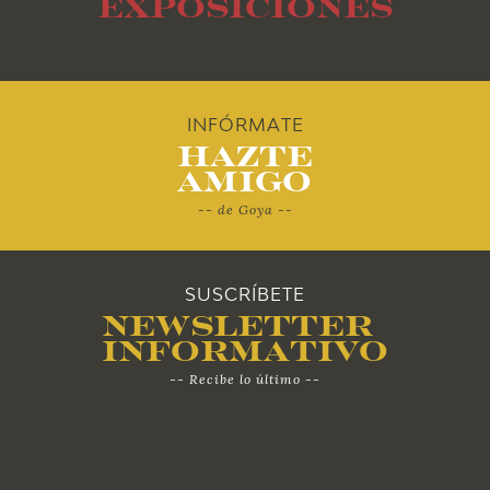
2012
Exposiciones
2011
2010
INFÓRMATE
Hazte
Amigo
-- de Goya --
SUSCRÍBETE
Newsletter
Informativo
-- Recibe lo último --