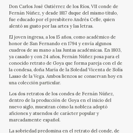
EXPOSICIONES
Don Carlos José Gutiérrez de los Ríos, VII conde de
Fernán Núñez, y desde 1817 duque del mismo título,
ACTIVIDADES
fue educado por el presbítero Andrés Celle, quien
alentó su gusto por las artes y las letras.
ACTUALIDAD
El joven ingresa, a los 15 años, como académico de
honor de San Fernando en 1794 y envía algunos
cuadros de su mano a las Juntas académicas. En 1803,
SALA DE PRENSA
ya casado y con 24 años, Fernán Núñez posa para el
conocido retrato de Goya que forma pareja con el de
BLOG CUADERNO ITALIANO
la condesa, doña María de la Soledad Vicenta de Solís
Lasso de la Vega. Ambos lienzos se conservan hoy en
FRANCISCO DE GOYA
una colección particular.
Los dos retratos de los condes de Fernán Núñez,
BIOGRAFÍA
dentro de la producción de Goya en el inicio del
nuevo siglo, muestran cómo la nobleza adoptó
aficiones y atuendos de carácter popular y
CRONOLOGÍA
marcadamente español.
EL VIAJE DE GOYA
La sobriedad predomina en el retrato del conde, de