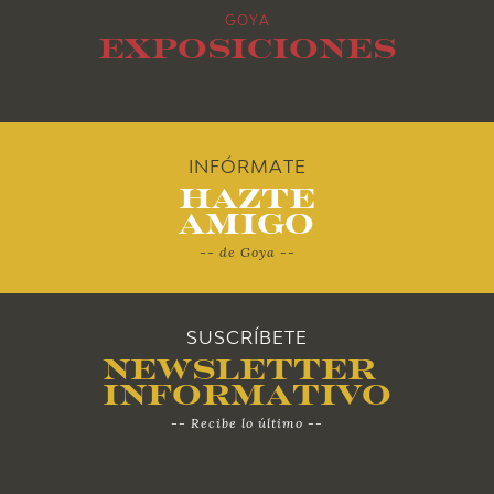
GOYA
2012
Exposiciones
2011
2010
INFÓRMATE
Hazte
Amigo
-- de Goya --
SUSCRÍBETE
Newsletter
Informativo
-- Recibe lo último --