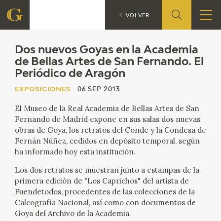
Dos nuevos
EXPOSICIONES
VOLVER
FUNDACIÓN
Dos nuevos Goyas en la Academia
de Bellas Artes de San Fernando. El
Periódico de Aragón
QUIENES SOMOS
EXPOSICIONES
06 SEP 2013
CENTRO DE INVESTIGACIÓN Y DOCUMENTACIÓN
El Museo de la Real Academia de Bellas Artes de San
Fernando de Madrid expone en sus salas dos nuevas
ACCIÓN CORPORATIVA
obras de Goya, los retratos del Conde y la Condesa de
Fernán Núñez, cedidos en depósito temporal, según
SEDE
ha informado hoy esta institución.
Los dos retratos se muestran junto a estampas de la
CONTACTO
primera edición de "Los Caprichos" del artista de
Fuendetodos, procedentes de las colecciones de la
PROGRAMACIÓN
Calcografía Nacional, así como con documentos de
Goya del Archivo de la Academia.