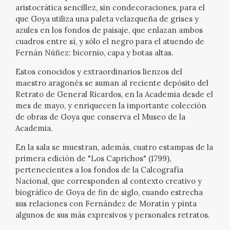
aristocrática sencillez, sin condecoraciones, para el
CATÁLOGO
que Goya utiliza una paleta velazqueña de grises y
azules en los fondos de paisaje, que enlazan ambos
cuadros entre sí, y sólo el negro para el atuendo de
GOYA EN EL MUNDO
Fernán Núñez: bicornio, capa y botas altas.
GOYA EN ARAGÓN
Estos conocidos y extraordinarios lienzos del
maestro aragonés se suman al reciente depósito del
Retrato de General Ricardos, en la Academia desde el
PREMIO ARAGÓN GOYA
mes de mayo, y enriquecen la importante colección
de obras de Goya que conserva el Museo de la
EDICIONES
Academia.
En la sala se muestran, además, cuatro estampas de la
PUBLICACIONES
primera edición de "Los Caprichos" (1799),
pertenecientes a los fondos de la Calcografía
TIENDA
Nacional, que corresponden al contexto creativo y
biográfico de Goya de fin de siglo, cuando estrecha
sus relaciones con Fernández de Moratín y pinta
TIENDA ONLINE
algunos de sus más expresivos y personales retratos.