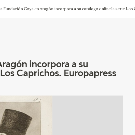
a Fundación Goya en Aragón incorpora a su catálogo online la serie Los
ACTUALIDAD
FRANCISCO DE GOYA
EDICIONES
SALA DE
BIOGRAFÍA
PUBLICACIONE
PRENSA
BLOG CUADERNO
CRONOLOGÍA
ITALIANO
ragón incorpora a su
e Los Caprichos. Europapress
EL VIAJE DE GOYA
CATÁLOGO
GOYA EN EL MUNDO
GOYA EN ARAGÓN
PREMIO ARAGÓN