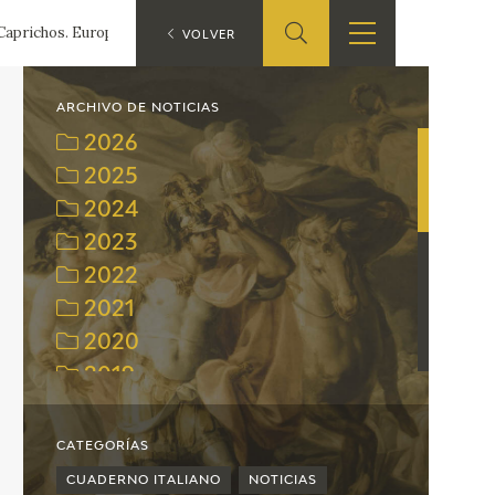
 Caprichos. Europapress
ES
VOLVER
TIENDA
EDUCA
EN
ARCHIVO DE NOTICIAS
2026
S
TIENDA ONLINE
CEDEA
2025
2024
RECURSOS
EDUCATIVOS
2023
2022
FICHAS ARASAAC
2021
2020
2019
2018
2017
CATEGORÍAS
2016
CUADERNO ITALIANO
NOTICIAS