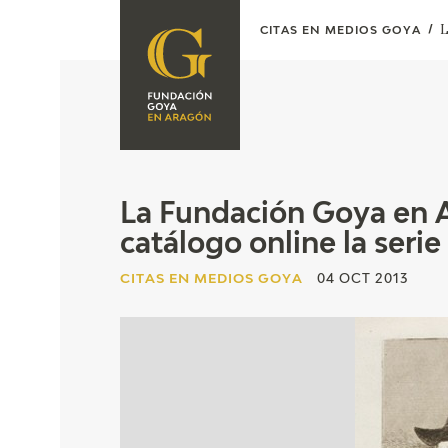
L
CITAS EN MEDIOS GOYA
FUNDACIÓN
PROGRAMACIÓN
QUIENES SOMOS
EXPOSICIONES
CENTRO DE
INVESTIGACIÓN Y
ACTIVIDADES
La Fundación Goya en A
DOCUMENTACIÓN
catálogo online la seri
ACCIÓN
CORPORATIVA
CITAS EN MEDIOS GOYA
04 OCT 2013
SEDE
CONTACTO