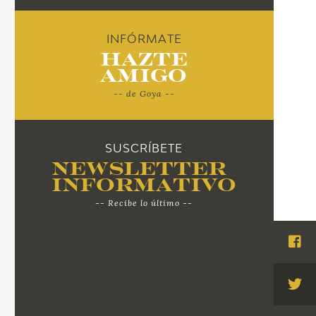
INFÓRMATE
Hazte
Amigo
-- de Goya --
SUSCRÍBETE
Newsletter
Informativo
-- Recibe lo último --
Visi
Fac
Visi
Twi