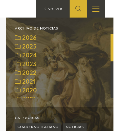
ES
VOLVER
TIENDA
EDUCA
EN
ARCHIVO DE NOTICIAS
2026
S
TIENDA ONLINE
CEDEA
2025
2024
RECURSOS
EDUCATIVOS
2023
2022
FICHAS ARASAAC
2021
2020
2019
2018
2017
CATEGORÍAS
2016
CUADERNO ITALIANO
NOTICIAS