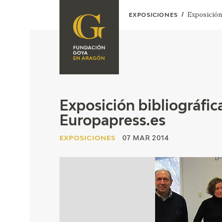
Exposición 
EXPOSICIONES
FUNDACIÓN
PROGRAMACIÓN
QUIENES SOMOS
EXPOSICIONES
CENTRO DE
INVESTIGACIÓN Y
ACTIVIDADES
Exposición bibliográfic
DOCUMENTACIÓN
Europapress.es
ACCIÓN
CORPORATIVA
EXPOSICIONES
07 MAR 2014
SEDE
CONTACTO