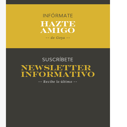
INFÓRMATE
Hazte
Amigo
-- de Goya --
SUSCRÍBETE
Newsletter
Informativo
-- Recibe lo último --