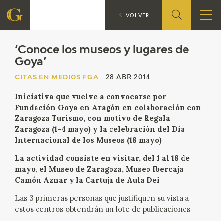
‘Co
CITAS EN MEDIOS FGA
VOLVER
FUNDACIÓN
‘Conoce los museos y lugares de
Goya’
QUIENES SOMOS
CITAS EN MEDIOS FGA
28 ABR 2014
Iniciativa que vuelve a convocarse por
CENTRO DE INVESTIGACIÓN Y DOCUMENTACIÓN
Fundación Goya en Aragón en colaboración con
Zaragoza Turismo, con motivo de Regala
ACCIÓN CORPORATIVA
Zaragoza (1-4 mayo) y la celebración del Día
Internacional de los Museos (18 mayo)
SEDE
La actividad consiste en visitar, del 1 al 18 de
mayo, el Museo de Zaragoza, Museo Ibercaja
CONTACTO
Camón Aznar y la Cartuja de Aula Dei
Las 3 primeras personas que justifiquen su vista a
PROGRAMACIÓN
estos centros obtendrán un lote de publicaciones