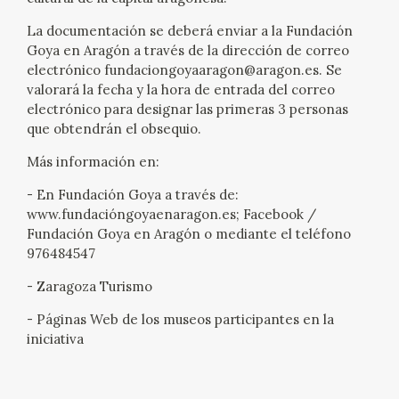
CATÁLOGO
La documentación se deberá enviar a la Fundación
Goya en Aragón a través de la dirección de correo
electrónico fundaciongoyaaragon@aragon.es. Se
GOYA EN EL MUNDO
valorará la fecha y la hora de entrada del correo
electrónico para designar las primeras 3 personas
GOYA EN ARAGÓN
que obtendrán el obsequio.
Más información en:
PREMIO ARAGÓN GOYA
- En Fundación Goya a través de:
EDICIONES
www.fundacióngoyaenaragon.es; Facebook /
Fundación Goya en Aragón o mediante el teléfono
976484547
PUBLICACIONES
- Zaragoza Turismo
TIENDA
- Páginas Web de los museos participantes en la
iniciativa
TIENDA ONLINE