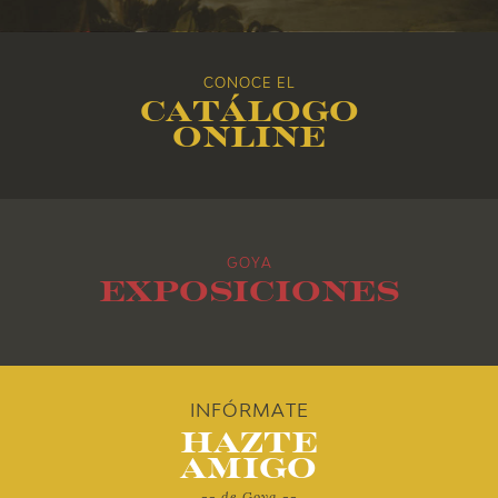
2016
CONOCE EL
Catálogo
2015
online
2014
2013
GOYA
2012
Exposiciones
2011
2010
INFÓRMATE
Hazte
Amigo
-- de Goya --