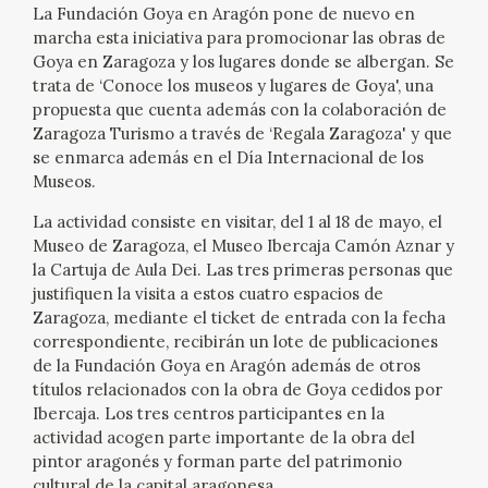
EXPOSICIONES
La Fundación Goya en Aragón pone de nuevo en
marcha esta iniciativa para promocionar las obras de
Goya en Zaragoza y los lugares donde se albergan. Se
ACTIVIDADES
trata de ‘Conoce los museos y lugares de Goya', una
propuesta que cuenta además con la colaboración de
ACTUALIDAD
Zaragoza Turismo a través de ‘Regala Zaragoza' y que
se enmarca además en el Día Internacional de los
Museos.
SALA DE PRENSA
La actividad consiste en visitar, del 1 al 18 de mayo, el
BLOG CUADERNO ITALIANO
Museo de Zaragoza, el Museo Ibercaja Camón Aznar y
la Cartuja de Aula Dei. Las tres primeras personas que
justifiquen la visita a estos cuatro espacios de
FRANCISCO DE GOYA
Zaragoza, mediante el ticket de entrada con la fecha
correspondiente, recibirán un lote de publicaciones
BIOGRAFÍA
de la Fundación Goya en Aragón además de otros
títulos relacionados con la obra de Goya cedidos por
Ibercaja. Los tres centros participantes en la
CRONOLOGÍA
actividad acogen parte importante de la obra del
pintor aragonés y forman parte del patrimonio
EL VIAJE DE GOYA
cultural de la capital aragonesa.