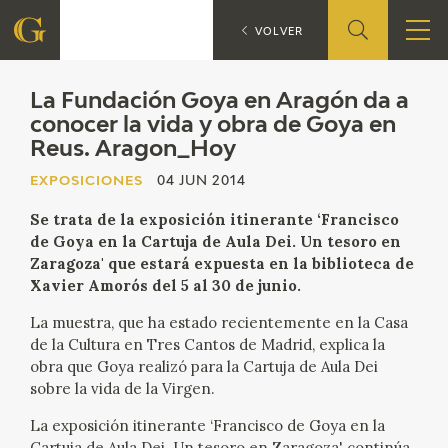
La Fundaci
EXPOSICIONES
VOLVER
FUNDACIÓN
La Fundación Goya en Aragón da a
conocer la vida y obra de Goya en
Reus. Aragon_Hoy
QUIENES SOMOS
EXPOSICIONES
04 JUN 2014
CENTRO DE INVESTIGACIÓN Y DOCUMENTACIÓN
Se trata de la exposición itinerante ‘Francisco
de Goya en la Cartuja de Aula Dei. Un tesoro en
ACCIÓN CORPORATIVA
Zaragoza' que estará expuesta en la biblioteca de
Xavier Amorós del 5 al 30 de junio.
SEDE
La muestra, que ha estado recientemente en la Casa
de la Cultura en Tres Cantos de Madrid, explica la
CONTACTO
obra que Goya realizó para la Cartuja de Aula Dei
sobre la vida de la Virgen.
PROGRAMACIÓN
La exposición itinerante ‘Francisco de Goya en la
Cartuja de Aula Dei. Un tesoro en Zaragoza' continúa