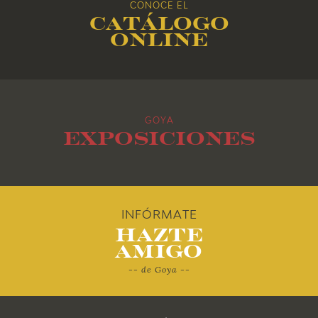
CONOCE EL
Catálogo
2015
online
2014
2013
GOYA
2012
Exposiciones
2011
2010
INFÓRMATE
Hazte
Amigo
-- de Goya --