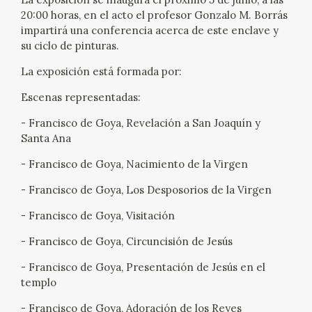
20:00 horas, en el acto el profesor Gonzalo M. Borrás
CATÁLOGO
impartirá una conferencia acerca de este enclave y
su ciclo de pinturas.
GOYA EN EL MUNDO
La exposición está formada por:
GOYA EN ARAGÓN
Escenas representadas:
- Francisco de Goya, Revelación a San Joaquín y
PREMIO ARAGÓN GOYA
Santa Ana
- Francisco de Goya, Nacimiento de la Virgen
EDICIONES
- Francisco de Goya, Los Desposorios de la Virgen
PUBLICACIONES
- Francisco de Goya, Visitación
- Francisco de Goya, Circuncisión de Jesús
TIENDA
- Francisco de Goya, Presentación de Jesús en el
TIENDA ONLINE
templo
- Francisco de Goya, Adoración de los Reyes