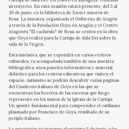
EXPOSICIONES
su trayecto. En esta ocasión estará presente, del 5 al
30 de junio, en la biblioteca de Xavier Amorós de
ACTIVIDADES
Reus. La muestra, organizada el Gobierno de Aragón
a través de la Fundación Goya en Aragón y el Centro
Aragonés "El cachirulo" de Reus, se centra en la obra
ACTUALIDAD
que Goya realizó para la Cartuja de Aula Dei sobre la
vida de la Virgen.
SALA DE PRENSA
Esta iniciativa, que se expondrá en varios centros
culturales, va acompañada también de una muestra
BLOG CUADERNO ITALIANO
bibliográfica, unos paneles informativos y material
didáctico para los centros educativos que visiten el
FRANCISCO DE GOYA
espacio. Asimismo se podrán descubrir varias páginas
del Cuaderno italiano de Goya en las que se
encuentran los bocetos de las escenas que luego
BIOGRAFÍA
representó en los muros de la Iglesia de la Cartuja.
Un apunte fundamental para comprender el estilismo
CRONOLOGÍA
plasmado por Francisco de Goya, resultado de su
periplo italiano.
EL VIAJE DE GOYA
La exposición se inaugura el próximo 5 de junio, a las