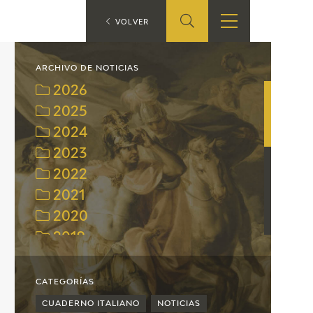
ES
VOLVER
TIENDA
EDUCA
EN
ARCHIVO DE NOTICIAS
2026
S
TIENDA ONLINE
CEDEA
2025
2024
RECURSOS
EDUCATIVOS
2023
2022
FICHAS ARASAAC
2021
2020
2019
2018
2017
CATEGORÍAS
2016
CUADERNO ITALIANO
NOTICIAS