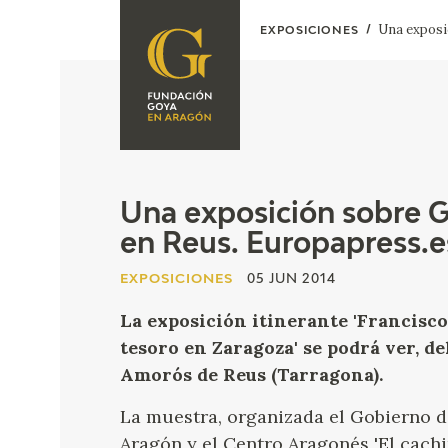
Una exposic
EXPOSICIONES
FUNDACIÓN
PROGRAMACIÓN
QUIENES SOMOS
EXPOSICIONES
CENTRO DE
INVESTIGACIÓN Y
ACTIVIDADES
Una exposición sobre Go
DOCUMENTACIÓN
en Reus. Europapress.e
ACCIÓN
CORPORATIVA
EXPOSICIONES
05 JUN 2014
SEDE
La exposición itinerante 'Francisco
tesoro en Zaragoza' se podrá ver, del
CONTACTO
Amorós de Reus (Tarragona).
La muestra, organizada el Gobierno d
Aragón y el Centro Aragonés 'El cachi