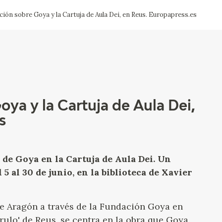
ión sobre Goya y la Cartuja de Aula Dei, en Reus. Europapress.es
ACTUALIDAD
FRANCISCO DE GOYA
EDICIONES
SALA DE
BIOGRAFÍA
PUBLICACIONE
PRENSA
BLOG CUADERNO
CRONOLOGÍA
ITALIANO
ya y la Cartuja de Aula Dei,
s
EL VIAJE DE GOYA
CATÁLOGO
 de Goya en la Cartuja de Aula Dei. Un
 5 al 30 de junio, en la biblioteca de Xavier
GOYA EN EL MUNDO
GOYA EN ARAGÓN
e Aragón a través de la Fundación Goya en
rulo' de Reus, se centra en la obra que Goya
PREMIO ARAGÓN