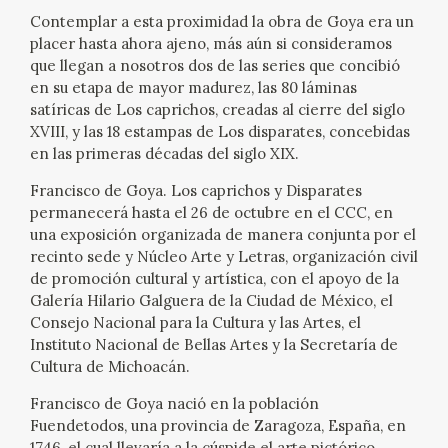
EXPOSICIONES
Contemplar a esta proximidad la obra de Goya era un
placer hasta ahora ajeno, más aún si consideramos
ACTIVIDADES
que llegan a nosotros dos de las series que concibió
en su etapa de mayor madurez, las 80 láminas
satíricas de Los caprichos, creadas al cierre del siglo
ACTUALIDAD
XVIII, y las 18 estampas de Los disparates, concebidas
en las primeras décadas del siglo XIX.
SALA DE PRENSA
Francisco de Goya. Los caprichos y Disparates
permanecerá hasta el 26 de octubre en el CCC, en
BLOG CUADERNO ITALIANO
una exposición organizada de manera conjunta por el
recinto sede y Núcleo Arte y Letras, organización civil
FRANCISCO DE GOYA
de promoción cultural y artística, con el apoyo de la
Galería Hilario Galguera de la Ciudad de México, el
Consejo Nacional para la Cultura y las Artes, el
BIOGRAFÍA
Instituto Nacional de Bellas Artes y la Secretaría de
Cultura de Michoacán.
CRONOLOGÍA
Francisco de Goya nació en la población
Fuendetodos, una provincia de Zaragoza, España, en
EL VIAJE DE GOYA
1746, el cual llevaría a la cúspide el arte pictórico