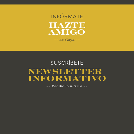
2010
INFÓRMATE
Hazte
Amigo
-- de Goya --
SUSCRÍBETE
Newsletter
Informativo
-- Recibe lo último --