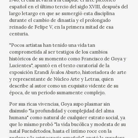
español en el último tercio del siglo XVIII, después del
CATÁLOGO
largo letargo en que se sumergió esta disciplina
durante el cambio de dinastía y el prolongado
GOYA EN EL MUNDO
reinado de Felipe V, en la primera mitad de esa
centuria.
GOYA EN ARAGÓN
"Pocos artistas han tenido una vida tan
comprometida al ser testigos de los cambios
PREMIO ARAGÓN GOYA
históricos de su momento como Francisco de Goya y
Lucientes", apuntó en el texto curatorial de la
exposición Erandi Ávalos Aburto, historiadora de arte
EDICIONES
y representante de Núcleo Arte y Letras, quien
describe al autor como un exquisito vidente de su
PUBLICACIONES
época, de un periodo sumamente complejo.
Por sus ricas vivencias, Goya supo plasmar sin
TIENDA
disimulo "la profundidad y complejidad del alma
humana" como natural de cualquier estrato social, ya
que lo mismo probó "la vida bucólica y modesta de su
TIENDA ONLINE
natal Fuendetodos, hasta el íntimo roce con la
realeza y la aristocracia española", anotó la curadora