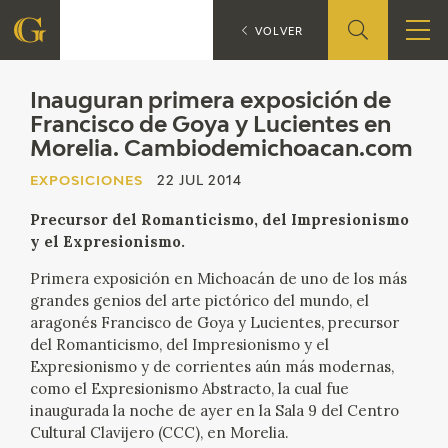
Inauguran 
EXPOSICIONES
VOLVER
FUNDACIÓN
Inauguran primera exposición de
Francisco de Goya y Lucientes en
Morelia. Cambiodemichoacan.com
QUIENES SOMOS
EXPOSICIONES
22 JUL 2014
CENTRO DE INVESTIGACIÓN Y DOCUMENTACIÓN
Precursor del Romanticismo, del Impresionismo
y el Expresionismo.
ACCIÓN CORPORATIVA
Primera exposición en Michoacán de uno de los más
SEDE
grandes genios del arte pictórico del mundo, el
aragonés Francisco de Goya y Lucientes, precursor
del Romanticismo, del Impresionismo y el
CONTACTO
Expresionismo y de corrientes aún más modernas,
como el Expresionismo Abstracto, la cual fue
PROGRAMACIÓN
inaugurada la noche de ayer en la Sala 9 del Centro
Cultural Clavijero (CCC), en Morelia.