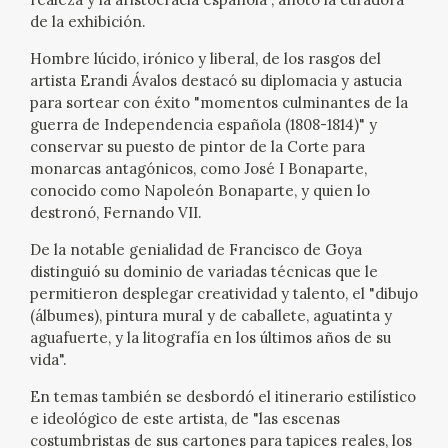
EDUCA
de la exhibición.
Hombre lúcido, irónico y liberal, de los rasgos del
CEDEA
artista Erandi Ávalos destacó su diplomacia y astucia
para sortear con éxito "momentos culminantes de la
RECURSOS EDUCATIVOS
guerra de Independencia española (1808-1814)" y
conservar su puesto de pintor de la Corte para
FICHAS ARASAAC
monarcas antagónicos, como José I Bonaparte,
conocido como Napoleón Bonaparte, y quien lo
destronó, Fernando VII.
De la notable genialidad de Francisco de Goya
distinguió su dominio de variadas técnicas que le
permitieron desplegar creatividad y talento, el "dibujo
(álbumes), pintura mural y de caballete, aguatinta y
aguafuerte, y la litografía en los últimos años de su
vida".
En temas también se desbordó el itinerario estilístico
e ideológico de este artista, de "las escenas
costumbristas de sus cartones para tapices reales, los