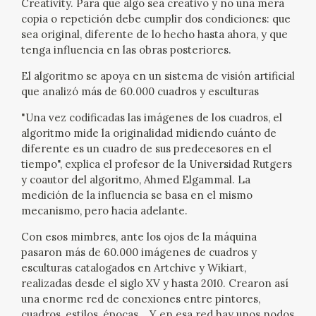
Creativity. Para que algo sea creativo y no una mera
copia o repetición debe cumplir dos condiciones: que
CATÁLOGO
sea original, diferente de lo hecho hasta ahora, y que
tenga influencia en las obras posteriores.
GOYA EN EL MUNDO
El algoritmo se apoya en un sistema de visión artificial
que analizó más de 60.000 cuadros y esculturas
GOYA EN ARAGÓN
"Una vez codificadas las imágenes de los cuadros, el
PREMIO ARAGÓN GOYA
algoritmo mide la originalidad midiendo cuánto de
diferente es un cuadro de sus predecesores en el
tiempo", explica el profesor de la Universidad Rutgers
EDICIONES
y coautor del algoritmo, Ahmed Elgammal. La
medición de la influencia se basa en el mismo
PUBLICACIONES
mecanismo, pero hacia adelante.
Con esos mimbres, ante los ojos de la máquina
TIENDA
pasaron más de 60.000 imágenes de cuadros y
esculturas catalogados en Artchive y Wikiart,
realizadas desde el siglo XV y hasta 2010. Crearon así
TIENDA ONLINE
una enorme red de conexiones entre pintores,
cuadros, estilos, épocas... Y en esa red hay unos nodos