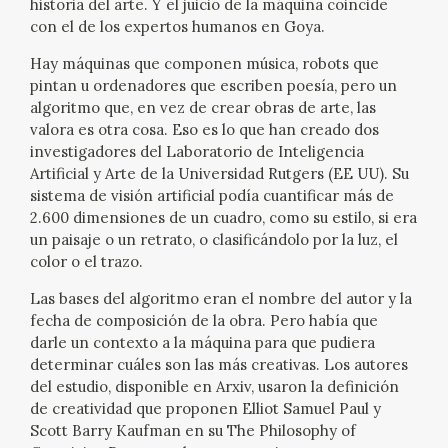
historia del arte. Y el juicio de la máquina coincide
EXPOSICIONES
con el de los expertos humanos en Goya.
ACTIVIDADES
Hay máquinas que componen música, robots que
pintan u ordenadores que escriben poesía, pero un
algoritmo que, en vez de crear obras de arte, las
ACTUALIDAD
valora es otra cosa. Eso es lo que han creado dos
investigadores del Laboratorio de Inteligencia
SALA DE PRENSA
Artificial y Arte de la Universidad Rutgers (EE UU). Su
sistema de visión artificial podía cuantificar más de
2.600 dimensiones de un cuadro, como su estilo, si era
BLOG CUADERNO ITALIANO
un paisaje o un retrato, o clasificándolo por la luz, el
color o el trazo.
FRANCISCO DE GOYA
Las bases del algoritmo eran el nombre del autor y la
fecha de composición de la obra. Pero había que
BIOGRAFÍA
darle un contexto a la máquina para que pudiera
determinar cuáles son las más creativas. Los autores
CRONOLOGÍA
del estudio, disponible en Arxiv, usaron la definición
de creatividad que proponen Elliot Samuel Paul y
Scott Barry Kaufman en su The Philosophy of
EL VIAJE DE GOYA