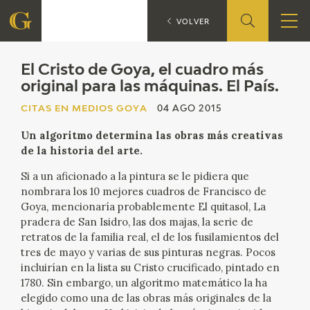
E
CITAS EN MEDIOS GOYA
VOLVER
FUNDACIÓN
El Cristo de Goya, el cuadro más
original para las máquinas. El País.
QUIENES SOMOS
CITAS EN MEDIOS GOYA
04 AGO 2015
Un algoritmo determina las obras más creativas
CENTRO DE INVESTIGACIÓN Y DOCUMENTACIÓN
de la historia del arte.
ACCIÓN CORPORATIVA
Si a un aficionado a la pintura se le pidiera que
nombrara los 10 mejores cuadros de Francisco de
Goya, mencionaría probablemente El quitasol, La
SEDE
pradera de San Isidro, las dos majas, la serie de
retratos de la familia real, el de los fusilamientos del
CONTACTO
tres de mayo y varias de sus pinturas negras. Pocos
incluirían en la lista su Cristo crucificado, pintado en
PROGRAMACIÓN
1780. Sin embargo, un algoritmo matemático la ha
elegido como una de las obras más originales de la