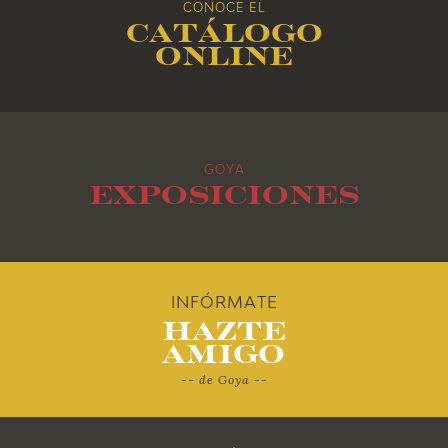
CONOCE EL
Catálogo
2015
online
2014
2013
GOYA
2012
Exposiciones
2011
2010
INFÓRMATE
Hazte
Amigo
-- de Goya --