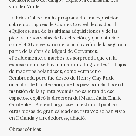
EXPOSICIONES
van der Vinde.
La Frick Collection ha programado una exposición
ACTIVIDADES
sobre dos tapices de Charles Coypel dedicados al
«Quijote», una de las últimas adquisiciones y de las
ACTUALIDAD
piezas menos vistas de la colección, y que coincide
con el 400 aniversario de la publicación de la segunda
parte de la obra de Miguel de Cervantes.
SALA DE PRENSA
«Posiblemente, a muchos les sorprenda que en la
exposición no se hayan incorporado grandes trabajos
BLOG CUADERNO ITALIANO
de maestros holandeses, como Vermeer o
Rembrandt, pero fue deseo de Henry Clay Frick,
FRANCISCO DE GOYA
iniciador de la colección, que las piezas incluidas en la
mansión de la Quinta Avenida no salieran de ese
espacio», explicó la directora del Mauritshuis, Emilie
BIOGRAFÍA
Gordenker. Sin embargo, «se muestran al público
otras piezas de gran calidad que rara vez se han visto
CRONOLOGÍA
en Holanda y alrededores», añadió.
Obras icónicas
EL VIAJE DE GOYA