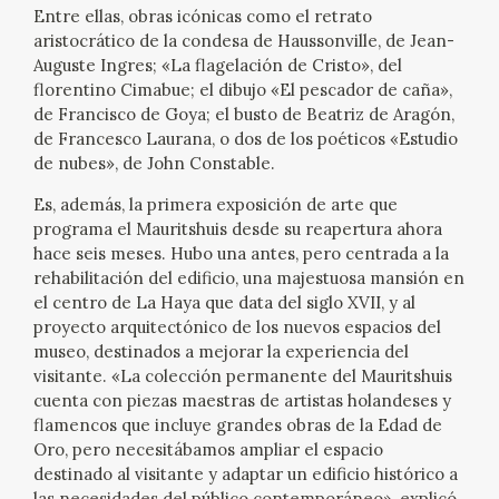
Entre ellas, obras icónicas como el retrato
CATÁLOGO
aristocrático de la condesa de Haussonville, de Jean-
Auguste Ingres; «La flagelación de Cristo», del
florentino Cimabue; el dibujo «El pescador de caña»,
GOYA EN EL MUNDO
de Francisco de Goya; el busto de Beatriz de Aragón,
de Francesco Laurana, o dos de los poéticos «Estudio
GOYA EN ARAGÓN
de nubes», de John Constable.
Es, además, la primera exposición de arte que
PREMIO ARAGÓN GOYA
programa el Mauritshuis desde su reapertura ahora
hace seis meses. Hubo una antes, pero centrada a la
EDICIONES
rehabilitación del edificio, una majestuosa mansión en
el centro de La Haya que data del siglo XVII, y al
proyecto arquitectónico de los nuevos espacios del
PUBLICACIONES
museo, destinados a mejorar la experiencia del
visitante. «La colección permanente del Mauritshuis
TIENDA
cuenta con piezas maestras de artistas holandeses y
flamencos que incluye grandes obras de la Edad de
Oro, pero necesitábamos ampliar el espacio
TIENDA ONLINE
destinado al visitante y adaptar un edificio histórico a
las necesidades del público contemporáneo», explicó