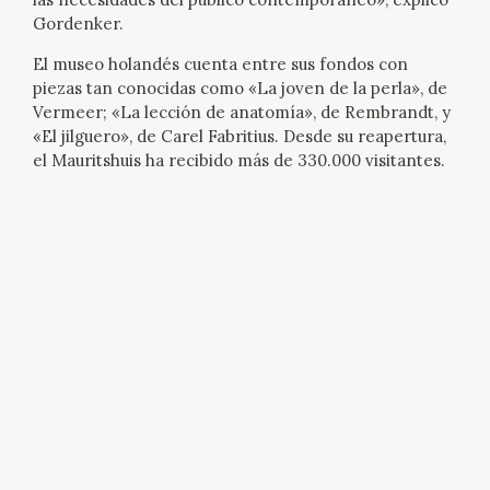
EDUCA
Gordenker.
El museo holandés cuenta entre sus fondos con
CEDEA
piezas tan conocidas como «La joven de la perla», de
Vermeer; «La lección de anatomía», de Rembrandt, y
RECURSOS EDUCATIVOS
«El jilguero», de Carel Fabritius. Desde su reapertura,
el Mauritshuis ha recibido más de 330.000 visitantes.
FICHAS ARASAAC