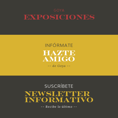
2013
GOYA
2012
Exposiciones
2011
2010
INFÓRMATE
Hazte
Amigo
-- de Goya --
SUSCRÍBETE
Newsletter
Informativo
-- Recibe lo último --