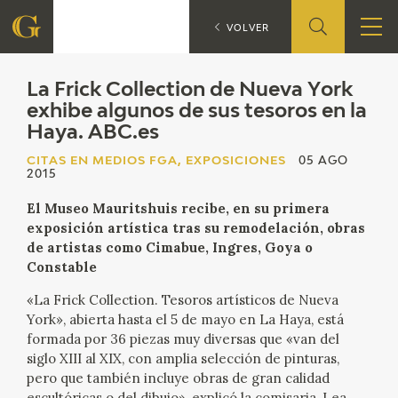
La 
CITAS EN MEDIOS FGA
VOLVER
FUNDACIÓN
La Frick Collection de Nueva York
exhibe algunos de sus tesoros en la
Haya. ABC.es
QUIENES SOMOS
CITAS EN MEDIOS FGA, EXPOSICIONES
05 AGO
2015
CENTRO DE INVESTIGACIÓN Y DOCUMENTACIÓN
El Museo Mauritshuis recibe, en su primera
ACCIÓN CORPORATIVA
exposición artística tras su remodelación, obras
de artistas como Cimabue, Ingres, Goya o
SEDE
Constable
«La Frick Collection. Tesoros artísticos de Nueva
CONTACTO
York», abierta hasta el 5 de mayo en La Haya, está
formada por 36 piezas muy diversas que «van del
siglo XIII al XIX, con amplia selección de pinturas,
PROGRAMACIÓN
pero que también incluye obras de gran calidad
escultóricas o del dibujo», explicó la comisaria, Lea