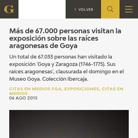
Más
CITAS EN MEDIOS FGA
VOLVER
FUNDACIÓN
Más de 67.000 personas visitan la
exposición sobre las raíces
aragonesas de Goya
QUIENES SOMOS
Un total de 67.033 personas han visitado la
CENTRO DE INVESTIGACIÓN Y DOCUMENTACIÓN
exposición 'Goya y Zaragoza (1746-1775). Sus
raíces aragonesas', clausurada el domingo en el
ACCIÓN CORPORATIVA
Museo Goya. Colección Ibercaja.
CITAS EN MEDIOS FGA, EXPOSICIONES, CITAS EN
SEDE
MEDIOS
06 AGO 2015
CONTACTO
PROGRAMACIÓN