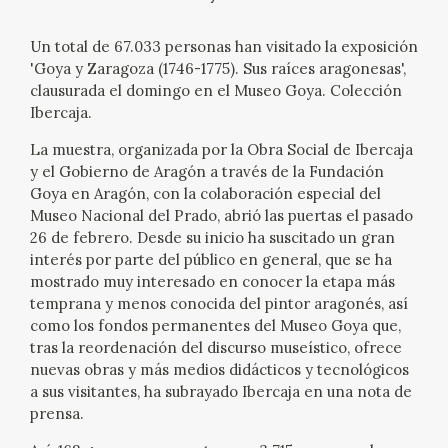
CATÁLOGO
Un total de 67.033 personas han visitado la exposición
'Goya y Zaragoza (1746-1775). Sus raíces aragonesas',
GOYA EN EL MUNDO
clausurada el domingo en el Museo Goya. Colección
Ibercaja.
GOYA EN ARAGÓN
La muestra, organizada por la Obra Social de Ibercaja
y el Gobierno de Aragón a través de la Fundación
PREMIO ARAGÓN GOYA
Goya en Aragón, con la colaboración especial del
Museo Nacional del Prado, abrió las puertas el pasado
26 de febrero. Desde su inicio ha suscitado un gran
EDICIONES
interés por parte del público en general, que se ha
mostrado muy interesado en conocer la etapa más
PUBLICACIONES
temprana y menos conocida del pintor aragonés, así
como los fondos permanentes del Museo Goya que,
tras la reordenación del discurso museístico, ofrece
TIENDA
nuevas obras y más medios didácticos y tecnológicos
a sus visitantes, ha subrayado Ibercaja en una nota de
TIENDA ONLINE
prensa.