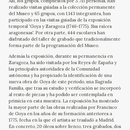
Así, 168 grupos, compuestos por 3.715 personas, han
EDUCA
realizado visitas guiadas a la colección permanente
del Museo y 65 grupos, con 1.143 integrantes, han
CEDEA
participado en las visitas guiadas de la exposición
temporal 'Goya y Zaragoza (1746-1775). Sus raíces
aragonesas'. Por otra parte, 444 escolares han
RECURSOS EDUCATIVOS
disfrutado del taller de grabado que tradicionalmente
forma parte de la programación del Museo.
FICHAS ARASAAC
Además la exposición, durante su permanencia en
Zaragoza, ha sido visitada por los Reyes de España y
las principales autoridades de la Comunidad
autónoma y ha propiciado la identificación de una
nueva obra de Goya de este periodo, una Sagrada
Familia, que tras su estudio y verificación se incorporó
al resto de piezas y ha podido ser contemplada en
primicia en esta muestra. La exposición ha mostrado
la mayor parte de las obras realizadas por Francisco
de Goya en los años de su formación anteriores a
1775, fecha en la que el artista se trasladó a Madrid.
En concreto, 20 óleos sobre lienzo, tres grabados, dos