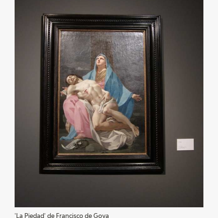
EXPOSICIONES
ACTIVIDADES
ACTUALIDAD
SALA DE PRENSA
BLOG CUADERNO ITALIANO
FRANCISCO DE GOYA
BIOGRAFÍA
CRONOLOGÍA
EL VIAJE DE GOYA
'La Piedad' de Francisco de Goya