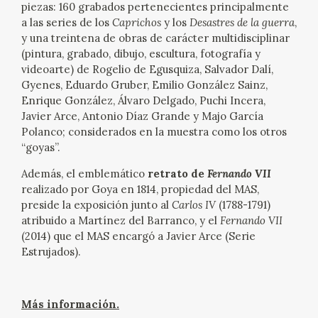
piezas: 160 grabados pertenecientes principalmente
a las series de los
Caprichos
y los
Desastres de la guerra
,
CATÁLOGO
y una treintena de obras de carácter multidisciplinar
(pintura, grabado, dibujo, escultura, fotografía y
GOYA EN EL MUNDO
videoarte) de Rogelio de Egusquiza, Salvador Dalí,
Gyenes, Eduardo Gruber, Emilio González Sainz,
GOYA EN ARAGÓN
Enrique González, Álvaro Delgado, Puchi Incera,
Javier Arce, Antonio Díaz Grande y Majo García
PREMIO ARAGÓN GOYA
Polanco; considerados en la muestra como los otros
“goyas”.
EDICIONES
Además, el emblemático
retrato de
Fernando VII
realizado por Goya en 1814, propiedad del MAS,
preside la exposición junto al
Carlos IV
(1788-1791)
PUBLICACIONES
atribuido a Martínez del Barranco, y el
Fernando VII
(2014) que el MAS encargó a Javier Arce (Serie
TIENDA
Estrujados).
TIENDA ONLINE
Más información.