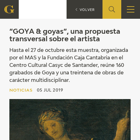
“GOYA & goyas”, 
NOTICIAS
VOLVER
FUNDACIÓN
“GOYA & goyas”, una propuesta
transversal sobre el artista
QUIENES SOMOS
Hasta el 27 de octubre esta muestra, organizada
por el MAS y la Fundación Caja Cantabria en el
CENTRO DE INVESTIGACIÓN Y DOCUMENTACIÓN
Centro Cultural Casyc de Santander, reúne 160
grabados de Goya y una treintena de obras de
ACCIÓN CORPORATIVA
carácter multidisciplinar.
NOTICIAS
05 JUL 2019
SEDE
CONTACTO
PROGRAMACIÓN