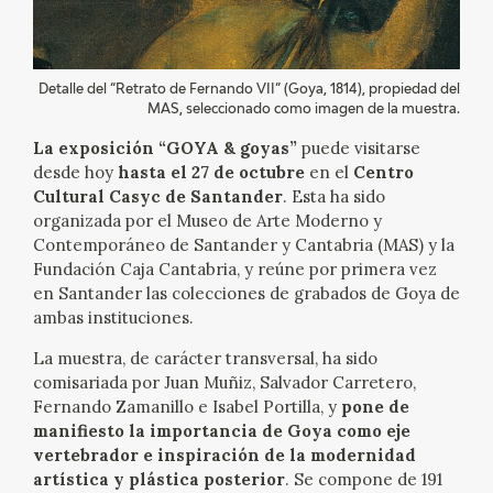
EXPOSICIONES
ACTIVIDADES
Detalle del “Retrato de Fernando VII” (Goya, 1814), propiedad del
MAS, seleccionado como imagen de la muestra.
ACTUALIDAD
La exposición “GOYA & goyas”
puede visitarse
desde hoy
hasta el 27 de octubre
en el
Centro
SALA DE PRENSA
Cultural Casyc de Santander
. Esta ha sido
organizada por el Museo de Arte Moderno y
BLOG CUADERNO ITALIANO
Contemporáneo de Santander y Cantabria (MAS) y la
Fundación Caja Cantabria, y reúne por primera vez
en Santander las colecciones de grabados de Goya de
FRANCISCO DE GOYA
ambas instituciones.
La muestra, de carácter transversal, ha sido
BIOGRAFÍA
comisariada por Juan Muñiz, Salvador Carretero,
Fernando Zamanillo e Isabel Portilla, y
pone de
CRONOLOGÍA
manifiesto la importancia de Goya como eje
vertebrador e inspiración de la modernidad
EL VIAJE DE GOYA
artística y plástica posterior
. Se compone de 191