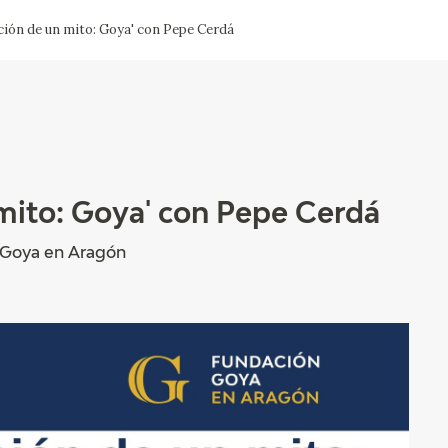
ción de un mito: Goya' con Pepe Cerdá
ACTUALIDAD
FRANCISCO DE GOYA
EDICIONES
SALA DE
BIOGRAFÍA
PUBLICACIONE
PRENSA
BLOG CUADERNO
CRONOLOGÍA
ITALIANO
 mito: Goya' con Pepe Cerdá
EL VIAJE DE GOYA
 Goya en Aragón
CATÁLOGO
GOYA EN EL MUNDO
GOYA EN ARAGÓN
PREMIO ARAGÓN