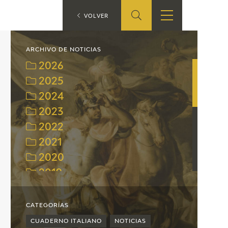
ES
VOLVER
TIENDA
EDUCA
EN
ARCHIVO DE NOTICIAS
2026
S
TIENDA ONLINE
CEDEA
2025
2024
RECURSOS
EDUCATIVOS
2023
2022
FICHAS ARASAAC
2021
2020
2019
2018
2017
CATEGORÍAS
2016
CUADERNO ITALIANO
NOTICIAS