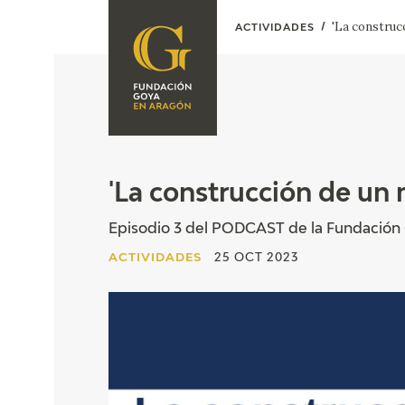
'La construc
ACTIVIDADES
FUNDACIÓN
PROGRAMACIÓN
QUIENES SOMOS
EXPOSICIONES
CENTRO DE
INVESTIGACIÓN Y
ACTIVIDADES
'La construcción de un
DOCUMENTACIÓN
ACCIÓN
Episodio 3 del PODCAST de la Fundación
CORPORATIVA
ACTIVIDADES
25 OCT 2023
SEDE
CONTACTO