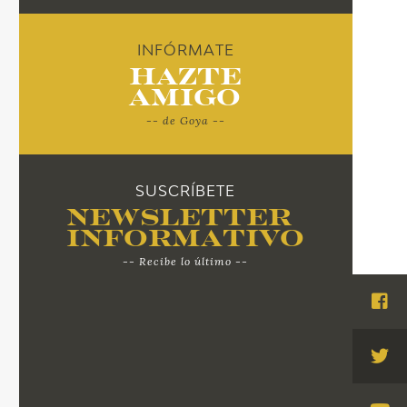
INFÓRMATE
Hazte
Amigo
-- de Goya --
SUSCRÍBETE
Newsletter
Informativo
-- Recibe lo último --
Visi
Fac
Visi
Twi