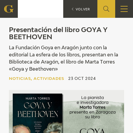
Presentación d
NOTICIAS
VOLVER
FUNDACIÓN
Presentación del libro GOYA Y
BEETHOVEN
QUIENES SOMOS
La Fundación Goya en Aragón junto con la
editorial La esfera de los libros, presentan en la
CENTRO DE INVESTIGACIÓN Y DOCUMENTACIÓN
Biblioteca de Aragón, el libro de Marta Torres
«Goya y Beethoven»
ACCIÓN CORPORATIVA
NOTICIAS, ACTIVIDADES
23 OCT 2024
SEDE
CONTACTO
PROGRAMACIÓN