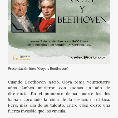
EXPOSICIONES
ACTIVIDADES
ACTUALIDAD
SALA DE PRENSA
BLOG CUADERNO ITALIANO
Presentación libro "Goya y Beethoven"
FRANCISCO DE GOYA
Cuando Beethoven nació, Goya tenía veinticuatro
BIOGRAFÍA
años. Ambos murieron con apenas un año de
diferencia. En el momento de su muerte los dos
habían coronado la cima de la creación artística.
CRONOLOGÍA
Pero, más allá de su talento, entre ellos existe una
fuerza invisible que los vincula.
EL VIAJE DE GOYA