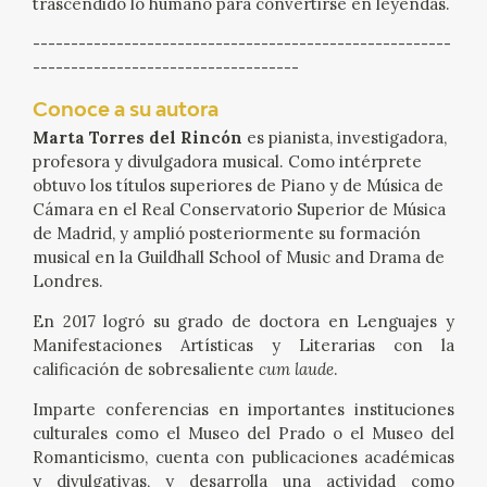
trascendido lo humano para convertirse en leyendas.
EDUCA
-------------------------------------------------------
-----------------------------------
CEDEA
Conoce a su autora
RECURSOS EDUCATIVOS
Marta Torres del Rincón
es pianista, investigadora,
profesora y divulgadora musical. Como intérprete
FICHAS ARASAAC
obtuvo los títulos superiores de Piano y de Música de
Cámara en el Real Conservatorio Superior de Música
de Madrid, y amplió posteriormente su formación
musical en la Guildhall School of Music and Drama de
Londres.
En 2017 logró su grado de doctora en Lenguajes y
Manifestaciones Artísticas y Literarias con la
calificación de sobresaliente
cum laude
.
Imparte conferencias en importantes instituciones
culturales como el Museo del Prado o el Museo del
Romanticismo, cuenta con publicaciones académicas
y divulgativas, y desarrolla una actividad como