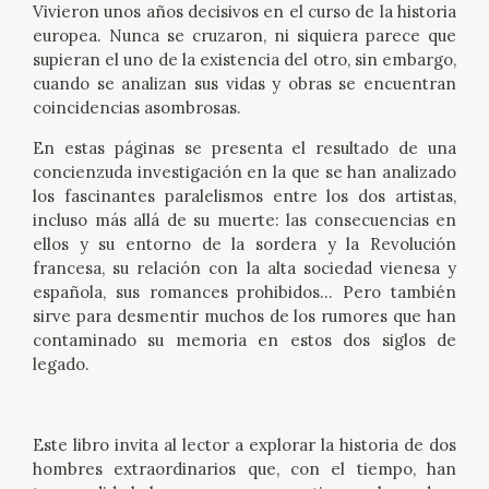
Vivieron unos años decisivos en el curso de la historia
europea. Nunca se cruzaron, ni siquiera parece que
CATÁLOGO
supieran el uno de la existencia del otro, sin embargo,
cuando se analizan sus vidas y obras se encuentran
GOYA EN EL MUNDO
coincidencias asombrosas.
GOYA EN ARAGÓN
En estas páginas se presenta el resultado de una
concienzuda investigación en la que se han analizado
los fascinantes paralelismos entre los dos artistas,
PREMIO ARAGÓN GOYA
incluso más allá de su muerte: las consecuencias en
ellos y su entorno de la sordera y la Revolución
EDICIONES
francesa, su relación con la alta sociedad vienesa y
española, sus romances prohibidos… Pero también
sirve para desmentir muchos de los rumores que han
PUBLICACIONES
contaminado su memoria en estos dos siglos de
legado.
TIENDA
TIENDA ONLINE
Este libro invita al lector a explorar la historia de dos
hombres extraordinarios que, con el tiempo, han