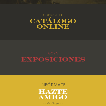
2016
CONOCE EL
Catálogo
2015
online
2014
2013
GOYA
2012
Exposiciones
2011
2010
INFÓRMATE
Hazte
Amigo
-- de Goya --