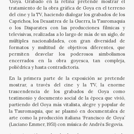
‘Goya. Grabado en la retina’ pretende mostrar el
tratamiento de la obra gráfica de Goya en el terreno
CATÁLOGO
del cine y la TV, haciendo dialogar los grabados de los
Caprichos, los Desastres de la Guerra, la Tauromaquia
GOYA EN EL MUNDO
o los Disparates con las producciones fílmicas y
televisivas, realizadas a lo largo de más de un siglo, de
GOYA EN ARAGÓN
múltiples nacionalidades, con gran diversidad de
formatos y multitud de objetivos diferentes, que
permiten desvelar los poderosos simbolismos
PREMIO ARAGÓN GOYA
encerrados en la obra goyesca, tan compleja,
poliédrica y hasta contradictoria.
EDICIONES
En la primera parte de la exposición se pretende
mostrar, a través del cine y la TV, la enorme
PUBLICACIONES
trascendencia de los grabados de Goya como
testimonio y documento social de la época que vivió,
TIENDA
partiendo del Goya más vitalista, alegre y popular de
la Tauromaquia, que se plasmó en documentales de
arte como la producción italiana ‘Francisco de Goya’
TIENDA ONLINE
(Luciano Emmer, 1951) con música de Andrés Segovia.