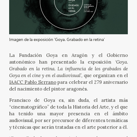
EXPOSICIONES
ACTIVIDADES
ACTUALIDAD
Imagen de la exposición 'Goya. Grabado en la retina'
SALA DE PRENSA
La Fundación Goya en Aragón y el Gobierno
autonómico han presentado la exposición ‘
Goya.
BLOG CUADERNO ITALIANO
Grabado en la retina. La influencia de los grabados de
Goya en el cine y en el audiovisual’,
que organizan en el
IAACC Pablo Serrano
para celebrar el 279 aniversario
FRANCISCO DE GOYA
del nacimiento del pintor aragonés.
Francisco de Goya es, sin duda, el artista más
BIOGRAFÍA
“cinematográfico” de toda la Historia del Arte, y el que
ha tenido una mayor presencia en el ámbito
CRONOLOGÍA
audiovisual, por ser precursor de diferentes temáticas
y técnicas que serán tratadas en el arte posterior a él.
EL VIAJE DE GOYA