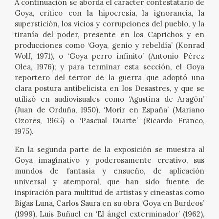
A continuación se aborda el carácter contestatario de
EDUCA
Goya, crítico con la hipocresía, la ignorancia, la
superstición, los vicios y corrupciones del pueblo, y la
CEDEA
tiranía del poder, presente en los Caprichos y en
producciones como ‘Goya, genio y rebeldía’ (Konrad
Wolf, 1971), o ‘Goya perro infinito’ (Antonio Pérez
RECURSOS EDUCATIVOS
Olea, 1976); y para terminar esta sección, el Goya
reportero del terror de la guerra que adoptó una
FICHAS ARASAAC
clara postura antibelicista en los Desastres, y que se
utilizó en audiovisuales como ‘Agustina de Aragón’
(Juan de Orduña, 1950), ‘Morir en España’ (Mariano
Ozores, 1965) o ‘Pascual Duarte’ (Ricardo Franco,
1975).
En la segunda parte de la exposición se muestra al
Goya imaginativo y poderosamente creativo, sus
mundos de fantasía y ensueño, de aplicación
universal y atemporal, que han sido fuente de
inspiración para multitud de artistas y cineastas como
Bigas Luna, Carlos Saura en su obra ‘Goya en Burdeos’
(1999), Luis Buñuel en ‘El ángel exterminador’ (1962),