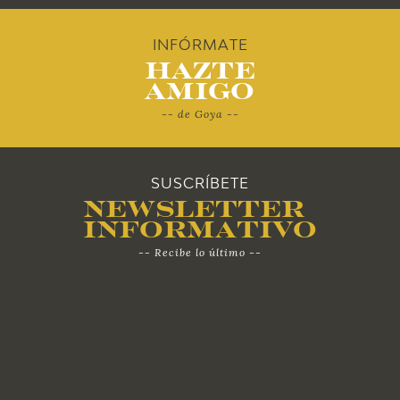
2010
INFÓRMATE
Hazte
Amigo
-- de Goya --
SUSCRÍBETE
Newsletter
Informativo
-- Recibe lo último --