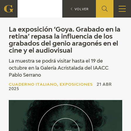
La e
CUADERNO ITALIANO
VOLVER
FUNDACIÓN
La exposición ‘Goya. Grabado en la
retina’ repasa la influencia de los
grabados del genio aragonés en el
QUIENES SOMOS
cine y el audiovisual
CENTRO DE INVESTIGACIÓN Y DOCUMENTACIÓN
La muestra se podrá visitar hasta el 19 de
octubre en la Galería Acristalada del IAACC
ACCIÓN CORPORATIVA
Pablo Serrano
CUADERNO ITALIANO, EXPOSICIONES
21 ABR
SEDE
2025
CONTACTO
PROGRAMACIÓN