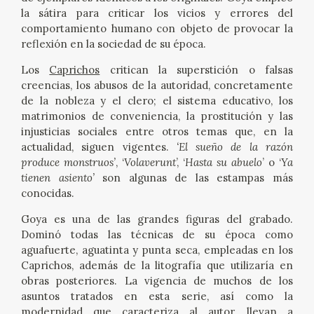
la sátira para criticar los vicios y errores del
CATÁLOGO
comportamiento humano con objeto de provocar la
reflexión en la sociedad de su época.
GOYA EN EL MUNDO
Los
Caprichos
critican la superstición o falsas
creencias, los abusos de la autoridad, concretamente
GOYA EN ARAGÓN
de la nobleza y el clero; el sistema educativo, los
matrimonios de conveniencia, la prostitución y las
PREMIO ARAGÓN GOYA
injusticias sociales entre otros temas que, en la
actualidad, siguen vigentes.
‘El sueño de la razón
produce monstruos’
, ‘
Volaverunt
’, ‘
Hasta su abuelo
’ o ‘
Ya
EDICIONES
tienen asiento’
son algunas de las estampas más
conocidas.
PUBLICACIONES
Goya es una de las grandes figuras del grabado.
Dominó todas las técnicas de su época como
TIENDA
aguafuerte, aguatinta y punta seca, empleadas en los
Caprichos, además de la litografía que utilizaría en
obras posteriores. La vigencia de muchos de los
TIENDA ONLINE
asuntos tratados en esta serie, así como la
modernidad que caracteriza al autor, llevan a