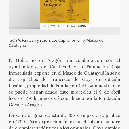
EXPOSICIONES
ACTIVIDADES
ACTUALIDAD
'GOYA. Fantasía y razón: Los Caprichos' en el Museo de
Calatayud
SALA DE PRENSA
El
Gobierno de Aragón
, en colaboración con el
BLOG CUADERNO ITALIANO
Ayuntamiento de Calatayud
y la
Fundación Caja
Inmaculada
, expone en el
Museo de Calatayud
la serie
de
Caprichos
de Francisco de Goya en edición
FRANCISCO DE GOYA
facsímil, propiedad de Fundación CAI. La muestra que
se puede visitar desde este miércoles el 9 de abril
BIOGRAFÍA
hasta el 29 de junio, está coordinada por la Fundación
Goya en Aragón.
CRONOLOGÍA
La serie original consta de 80 estampas y se publicó
en 1799. Esta exposición muestra el mismo número
EL VIAJE DE GOYA
de ejemplares idénticos a los originales. Goya empleó