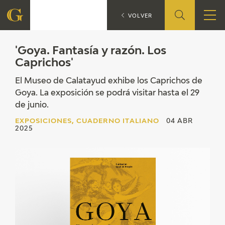
'Goya. Fant
EXPOSICIONES
VOLVER
FUNDACIÓN
'Goya. Fantasía y razón. Los
Caprichos'
QUIENES SOMOS
El Museo de Calatayud exhibe los Caprichos de
Goya. La exposición se podrá visitar hasta el 29
CENTRO DE INVESTIGACIÓN Y DOCUMENTACIÓN
de junio.
EXPOSICIONES, CUADERNO ITALIANO
04 ABR
ACCIÓN CORPORATIVA
2025
SEDE
CONTACTO
PROGRAMACIÓN