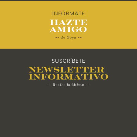
2010
INFÓRMATE
Hazte
Amigo
-- de Goya --
SUSCRÍBETE
Newsletter
Informativo
-- Recibe lo último --