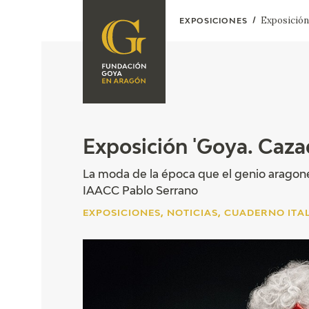
Exposición
EXPOSICIONES
FUNDACIÓN
PROGRAMACIÓN
QUIENES SOMOS
EXPOSICIONES
CENTRO DE
INVESTIGACIÓN Y
ACTIVIDADES
Exposición 'Goya. Caza
DOCUMENTACIÓN
ACCIÓN
La moda de la época que el genio aragoné
CORPORATIVA
IAACC Pablo Serrano
SEDE
EXPOSICIONES, NOTICIAS, CUADERNO ITA
CONTACTO