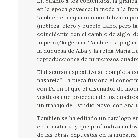
En cuanto a los contenidos, la gráfic
en la época goyesca: la moda a la fran
también el majismo inmortalizado por 
(nobleza, clero y pueblo llano, pero ta
coincidente con el cambio de siglo, d
Imperio/Regencia. También la pugna e
la duquesa de Alba y la reina María 
reproducciones de numerosos cuadros
El discurso expositivo se completa co
pasarela”. La pieza fusiona el conoc
con IA, en el que el diseñador de mo
vestidos que proceden de los cuadros 
un trabajo de Estudio Novo, con Ana B
También se ha editado un catálogo en
en la materia, y que profundiza en l
de las obras expuestas en la muestra 