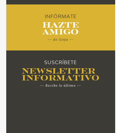
INFÓRMATE
Hazte
Amigo
-- de Goya --
SUSCRÍBETE
Newsletter
Informativo
-- Recibe lo último --