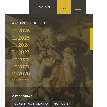
ES
VOLVER
TIENDA
EDUCA
EN
ARCHIVO DE NOTICIAS
2026
S
TIENDA ONLINE
CEDEA
2025
2024
RECURSOS
EDUCATIVOS
2023
2022
FICHAS ARASAAC
2021
2020
2019
2018
2017
CATEGORÍAS
2016
CUADERNO ITALIANO
NOTICIAS