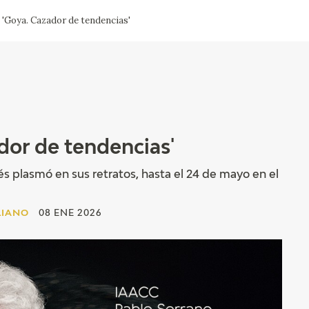
 'Goya. Cazador de tendencias'
ACTUALIDAD
FRANCISCO DE GOYA
EDICIONES
SALA DE
BIOGRAFÍA
PUBLICACIONE
PRENSA
BLOG CUADERNO
CRONOLOGÍA
ITALIANO
dor de tendencias'
EL VIAJE DE GOYA
s plasmó en sus retratos, hasta el 24 de mayo en el
CATÁLOGO
LIANO
08 ENE 2026
GOYA EN EL MUNDO
GOYA EN ARAGÓN
PREMIO ARAGÓN