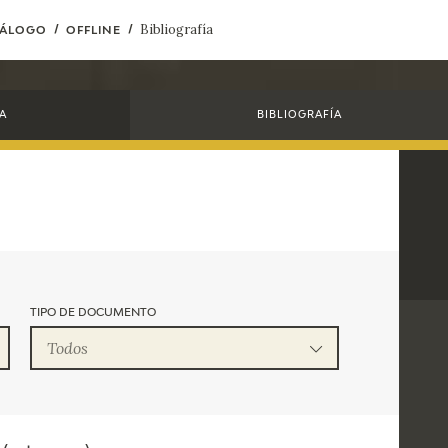
Bibliografía
TÁLOGO
OFFLINE
ACTUALIDAD
FRANCISCO DE GOYA
EDICIONES
A
BIBLIOGRAFÍA
SALA DE
BIOGRAFÍA
PUBLICACIONE
PRENSA
BLOG CUADERNO
CRONOLOGÍA
ITALIANO
EL VIAJE DE GOYA
CATÁLOGO
TIPO DE DOCUMENTO
Todos
GOYA EN EL MUNDO
GOYA EN ARAGÓN
PREMIO ARAGÓN