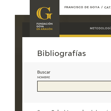
FRANCISCO DE GOYA
CA
FUNDACIÓN
PROGRAMACIÓN
METODOLOGÍ
QUIENES SOMOS
EXPOSICIONES
CENTRO DE
INVESTIGACIÓN Y
ACTIVIDADES
Bibliografías
DOCUMENTACIÓN
ACCIÓN
CORPORATIVA
Buscar
SEDE
NOMBRE
CONTACTO