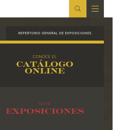
ES
TIENDA
EDUCA
EN
REPERTORIO GENERAL DE EXPOSICIONES
S
TIENDA ONLINE
CEDEA
RECURSOS
CONOCE EL
EDUCATIVOS
Catálogo
online
FICHAS ARASAAC
GOYA
Exposiciones