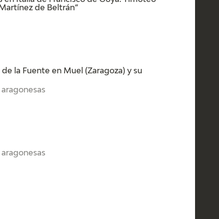
s en Italia de Francisco de Goya: Timoteo
Martínez de Beltrán”
n de la Fuente en Muel (Zaragoza) y su
s aragonesas
s aragonesas