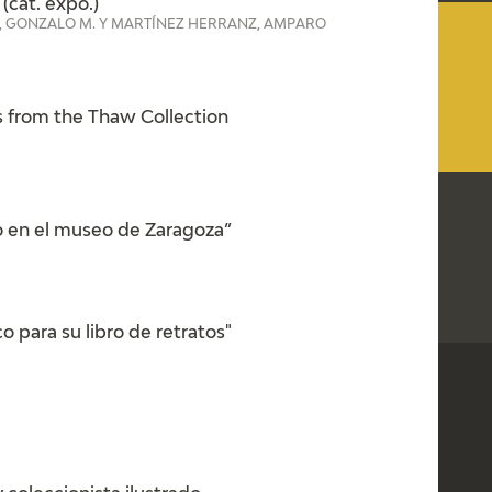
(cat. expo.)
GOYA
S, GONZALO M. Y MARTÍNEZ HERRANZ, AMPARO
 from the Thaw Collection
 en el museo de Zaragoza”
 para su libro de retratos"