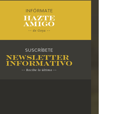
INFÓRMATE
Hazte
Amigo
-- de Goya --
SUSCRÍBETE
Newsletter
Informativo
-- Recibe lo último --