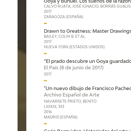
Goya y Buñuel. Los sueños de la razón 
CALVO RUATA, JOSÉ IGNACIO, BORRÁS GUALI
2017
ZARAGOZA (ESPAÑA)
Drawn to Greatness: Master Drawings
BAILEY, COLIN B. ET AL.
2017
NUEVA YORK (ESTADOS UNIDOS)
“El prado descubre un Goya guardado
El País (8 de junio de 2017)
2017
"Un nuevo dibujo de Francisco Pacheco
Archivo Español de Arte
NAVARRETE PRIETO, BENITO
LXXXIX, 353
2016
MADRID (ESPAÑA)