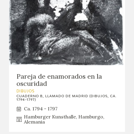
EXPOSICIONES
ACTIVIDADES
ACTUALIDAD
SALA DE PRENSA
BLOG CUADERNO ITALIANO
Pareja de enamorados en la
oscuridad
FRANCISCO DE GOYA
DIBUJOS
CUADERNO B, LLAMADO DE MADRID (DIBUJOS, CA.
BIOGRAFÍA
1794-1797)
Ca. 1794 - 1797
CRONOLOGÍA
Hamburger Kunsthalle, Hamburgo,
Alemania
EL VIAJE DE GOYA