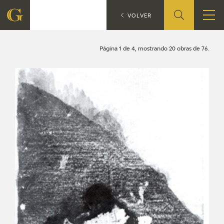
Búsqueda
CATÁLOGO
VOLVER
FUNDACIÓN
Página 1 de 4, mostrando 20 obras de 76.
QUIENES SOMOS
CENTRO DE INVESTIGACIÓN Y DOCUMENTACIÓN
ACCIÓN CORPORATIVA
SEDE
CONTACTO
PROGRAMACIÓN