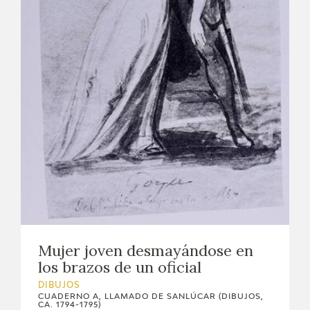
EXPOSICIONES
ACTIVIDADES
ACTUALIDAD
SALA DE PRENSA
BLOG CUADERNO ITALIANO
FRANCISCO DE GOYA
BIOGRAFÍA
Mujer joven desmayándose en
los brazos de un oficial
CRONOLOGÍA
DIBUJOS
EL VIAJE DE GOYA
CUADERNO A, LLAMADO DE SANLÚCAR (DIBUJOS,
CA. 1794-1795)