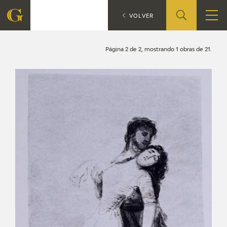
Búsqueda
CATÁLOGO
VOLVER
FUNDACIÓN
Página 2 de 2, mostrando 1 obras de 21.
QUIENES SOMOS
CENTRO DE INVESTIGACIÓN Y DOCUMENTACIÓN
ACCIÓN CORPORATIVA
SEDE
CONTACTO
PROGRAMACIÓN