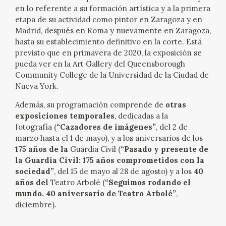
EDUCA
en lo referente a su formación artística y a la primera
etapa de su actividad como pintor en Zaragoza y en
Madrid, después en Roma y nuevamente en Zaragoza,
hasta su establecimiento definitivo en la corte. Está
previsto que en primavera de 2020, la exposición se
RECURSOS EDUCATIVOS
pueda ver en la Art Gallery del Queensborough
Community College de la Universidad de la Ciudad de
ARASAAC
Nueva York.
Además, su programación comprende de
otras
exposiciones temporales
, dedicadas a la
fotografía (
“Cazadores de imágenes”
, del 2 de
marzo hasta el 1 de mayo), y a los aniversarios de los
175 años de la
Guardia Civil (
“Pasado y presente de
la Guardia Civil: 175 años comprometidos con la
sociedad”
, del 15 de mayo al 28 de agosto) y a los
40
años del
Teatro Arbolé (
“Seguimos rodando el
mundo. 40 aniversario de Teatro Arbolé”
,
diciembre).