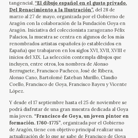
tangencial,
“El dibujo español en el gusto privado.
Del Renacimiento a la Ilustración”
,
del 28 de
CATÁLOGO
marzo al 27 de mayo, organizada por el Gobierno de
Aragón con la colaboración de la Fundación Goya en
Aragón. Iniciativa del coleccionista zaragozano Félix
Palacios, la muestra se centra en algunos de los más
renombrados artistas españoles (o establecidos en
España) que trabajaron en los siglos XVI, XVII, XVIII e
PREMIO ARAGÓN GOYA
inicios del XIX. La selección contempla dibujos que
incluyen, entre otros, los nombres de Alonso
Berruguete, Francisco Pacheco, José de Ribera,
EDICIONES
Alonso Cano, Bartolomé Esteban Murillo, Claudio
Coello, Francisco de Goya, Francisco Bayeu y Vicente
PUBLICACIONES
López.
Y desde el 17 septiembre hasta el 25 de noviembre se
SHOP
podrá disfrutar de una gran muestra dedicada al Goya
más joven.
“Francisco de Goya, un joven pintor en
formación. 1760-1775”
, organizada por el Gobierno
ONLINE SHOP
de Aragón, tiene con objetivo principal realizar una
actualización de lo que se sabe de Francisco de Goya