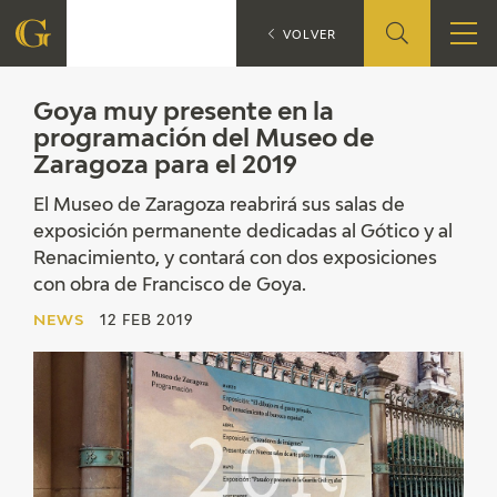
Goya muy presente e
NEWS
VOLVER
FOUNDATION
Goya muy presente en la
programación del Museo de
Zaragoza para el 2019
QUIENES SOMOS
El Museo de Zaragoza reabrirá sus salas de
CIDG
exposición permanente dedicadas al Gótico y al
Renacimiento, y contará con dos exposiciones
CORPORATE ACTION
con obra de Francisco de Goya.
NEWS
12 FEB 2019
SEDE
CONTACT