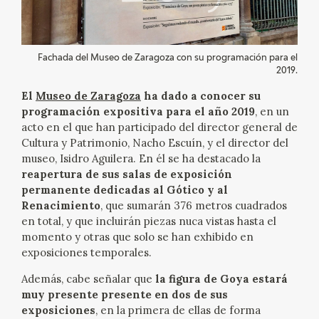
EXPOSICIONES
ACTIVIDADES
Fachada del Museo de Zaragoza con su programación para el
2019.
ACTUALIDAD
El
Museo de Zaragoza
ha dado a conocer su
programación expositiva para el año 2019
, en un
acto en el que han participado del director general de
Cultura y Patrimonio, Nacho Escuín, y el director del
museo, Isidro Aguilera. En él se ha destacado la
reapertura de sus salas de exposición
permanente dedicadas al Gótico y al
FRANCISCO DE GOYA
Renacimiento
, que sumarán 376 metros cuadrados
en total, y que incluirán piezas nuca vistas hasta el
momento y otras que solo se han exhibido en
exposiciones temporales.
Además, cabe señalar que
la figura de Goya estará
muy presente presente en dos de sus
EL VIAJE DE GOYA
exposiciones
, en la primera de ellas de forma