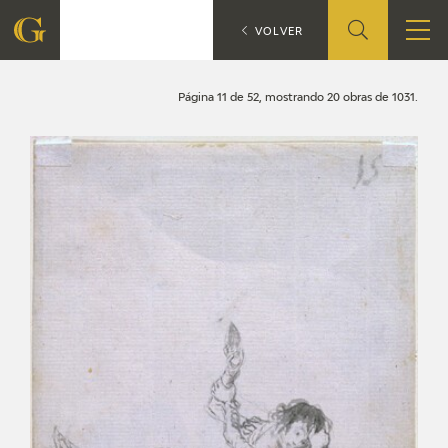
Search
CATÁLOGO
VOLVER
FOUNDATION
Página 11 de 52, mostrando 20 obras de 1031.
QUIENES SOMOS
CIDG
CORPORATE ACTION
SEDE
CONTACT